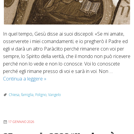
In quel tempo, Gesù disse ai suoi discepoli: «Se mi amate,
osserverete i miei comandamenti; e io pregherò il Padre ed
egli vi darà un altro Paràclito perché rimanere con voi per
sempre, lo Spirito della verità, che il mondo non può ricevere
perché non lo vede e non lo conosce. Voi lo conoscete
perché egli rimane presso di voi e sarà in voi. Non …
10
Continua a leggere
»
maggio
2026
Chiesa
,
famiglia
,
Foligno
,
Vangelo
–
Vangelo
secondo
17 GENNAIO 2026
Giovanni
Gv