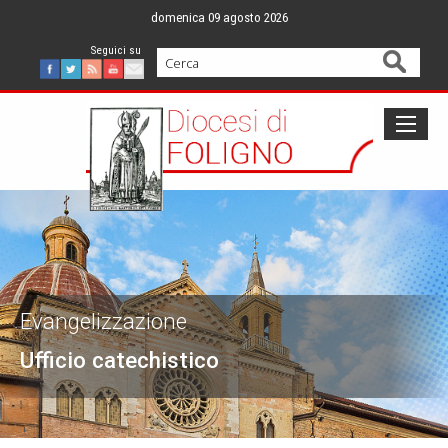
Skip
domenica 09 agosto 2026
to
content
Cerca
Facebook
Twitter
Feed
Youtube
Mail
Evangelizzazione
Ufficio catechistico