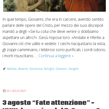
In quel tempo, Giovanni, che era in carcere, avendo sentito
parlare delle opere del Cristo, per mezzo dei suoi discepoli
mandò a dirgli: «Sei tu colui che deve venire o dobbiamo
aspettare un altro?». Gesù rispose loro: «Andate e riferite a
Giovanni ciò che udite e vedete: I ciechi riacquistano la vista,
gli zoppi camminano, i lebbrosi sono purificati, i sordi odono,
14
i morti risuscitano, …
Continua a leggere
»
dicembre
“Che
Battista
,
deserto
,
Domenica
,
famiglia
,
Giovanni
,
Vangelo
cosa
siete
andati
26 LUGLIO 2025
a
vedere
3 agosto “Fate attenzione” –
nel