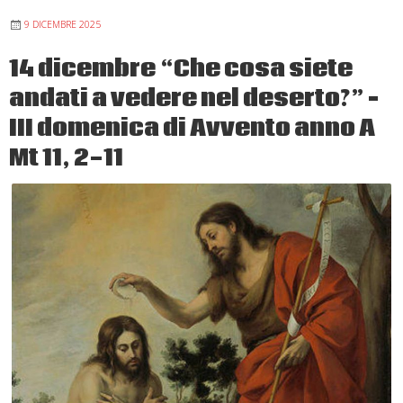
Domenica
9 DICEMBRE 2025
tempo
ordinario
14 dicembre “Che cosa siete
anno
andati a vedere nel deserto?” –
A
Gv
III domenica di Avvento anno A
1,29-
Mt 11, 2-11
34