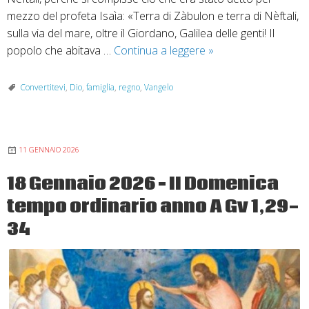
mezzo del profeta Isaìa: «Terra di Zàbulon e terra di Nèftali,
sulla via del mare, oltre il Giordano, Galilea delle genti! Il
25
popolo che abitava …
Continua a leggere
»
gennaio
2026
Convertitevi
,
Dio
,
famiglia
,
regno
,
Vangelo
“Una
luce
è
11 GENNAIO 2026
sorta”
–
18 Gennaio 2026 – II Domenica
III
tempo ordinario anno A Gv 1,29-
Domenica
T.
34
O.
Anno
A
Mt
4,12-