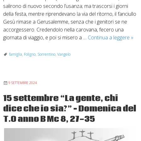
salirono di nuovo secondo l’usanza; ma trascorsi i giorni
della festa, mentre riprendevano la via del ritorno, il fanciullo
Gesù rimase a Gerusalemme, senza che i genitori se ne
accorgessero. Credendolo nella carovana, fecero una
29
giornata di viaggio, e poi si misero a …
Continua a leggere
»
dice
–
famiglia
,
Foligno
,
Sorrentino
,
Vangelo
Dom
dop
Nata
9 SETTEMBRE 2024
–
Sant
15 settembre “La gente, chi
Fami
dice che io sia?” – Domenica del
Ann
C
T.O anno B Mc 8, 27-35
Lc
2,
41-