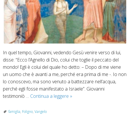
23
In quel tempo, Giovanni, vedendo Gesù venire verso di lui,
disse: “Ecco l’Agnello di Dio, colui che toglie il peccato del
mondo! Egli è colui del quale ho detto: – Dopo di me viene
un uomo che è avanti a me, perché era prima di me -. Io non
lo conoscevo, ma sono venuto a battezzare nell’acqua,
perché egli fosse manifestato a Israele”. Giovanni
18
testimoniò …
Continua a leggere
»
Gennaio
2026
famiglia
,
Foligno
,
Vangelo
–
II