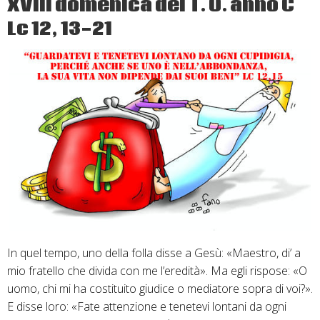
XVIII domenica del T. O. anno C
deserto?”
–
Lc 12, 13-21
III
domenica
di
Avvento
anno
A
Mt
11,
2-
11
In quel tempo, uno della folla disse a Gesù: «Maestro, di’ a
mio fratello che divida con me l’eredità». Ma egli rispose: «O
uomo, chi mi ha costituito giudice o mediatore sopra di voi?».
E disse loro: «Fate attenzione e tenetevi lontani da ogni