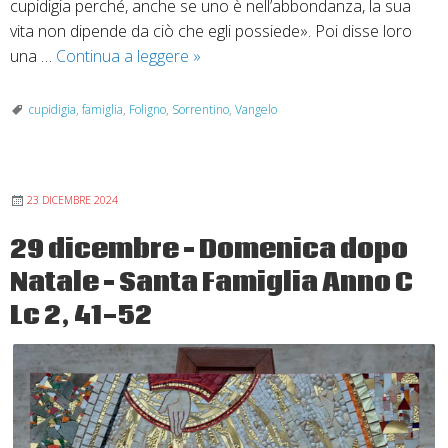
cupidigia perché, anche se uno è nell’abbondanza, la sua
vita non dipende da ciò che egli possiede». Poi disse loro
3
una …
Continua a leggere
»
agosto
“Fate
cupidigia
,
famiglia
,
Foligno
,
Sorrentino
,
Vangelo
attenzione”
–
XVIII
23 DICEMBRE 2024
domenica
del
29 dicembre – Domenica dopo
T.
Natale – Santa Famiglia Anno C
O.
anno
Lc 2, 41-52
C
Lc
12,
13-
21