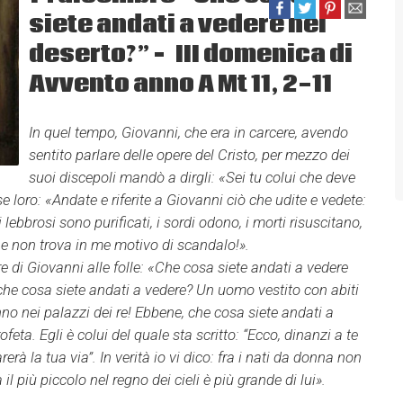
siete andati a vedere nel
deserto?” – III domenica di
Avvento anno A Mt 11, 2-11
In quel tempo, Giovanni, che era in carcere, avendo
sentito parlare delle opere del Cristo, per mezzo dei
suoi discepoli mandò a dirgli: «Sei tu colui che deve
 loro: «Andate e riferite a Giovanni ciò che udite e vedete:
 lebbrosi sono purificati, i sordi odono, i morti risuscitano,
he non trova in me motivo di scandalo!».
 di Giovanni alle folle: «Che cosa siete andati a vedere
che cosa siete andati a vedere? Un uomo vestito con abiti
nno nei palazzi dei re! Ebbene, che cosa siete andati a
ofeta. Egli è colui del quale sta scritto: “Ecco, dinanzi a te
rà la tua via”. In verità io vi dico: fra i nati da donna non
il più piccolo nel regno dei cieli è più grande di lui».