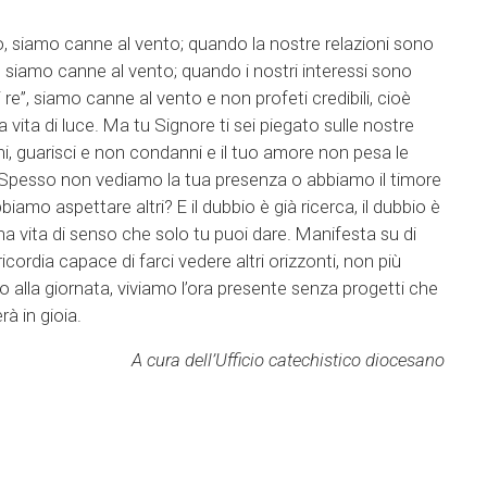
 siamo canne al vento; quando la nostre relazioni sono
i, siamo canne al vento; quando i nostri interessi sono
i re”, siamo canne al vento e non profeti credibili, cioè
vita di luce. Ma tu Signore ti sei piegato sulle nostre
ichi, guarisci e non condanni e il tuo amore non pesa le
. Spesso non vediamo la tua presenza o abbiamo il timore
iamo aspettare altri? E il dubbio è già ricerca, il dubbio è
na vita di senso che solo tu puoi dare. Manifesta su di
icordia capace di farci vedere altri orizzonti, non più
 alla giornata, viviamo l’ora presente senza progetti che
rà in gioia.
A cura dell’Ufficio catechistico diocesano