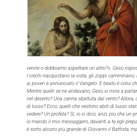
venire o dobbiamo aspettare un altro?». Gesù rispose
I ciechi riacquistano la vista, gli zoppi camminano, i
ai poveri è annunciato il Vangelo. E beato è colui c
Mentre quelli se ne andavano, Gesù si mise a parlare
nel deserto? Una canna sbattuta dal vento? Allora, 
di lusso? Ecco, quelli che vestono abiti di lusso sta
vedere? Un profeta? Sì, io vi dico, anzi, più che un pr
io mando il mio messaggero, davanti a te egli prepare
è sorto alcuno più grande di Giovanni il Battista; ma 