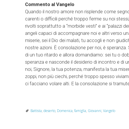
Commento al Vangelo
Quando il nostro amore non risplende come segno,
carenti o difficili perché troppo ferme su noi stess
rivolti soprattutto a “morbide vesti” e ai “palazzi de
angeli capaci di accompagnare noi e altri verso una 
miserie, sei il Dio dei malati, tu accogli e non giud
nostre azioni. È consolazione per noi, è speranza
di un tuo ritardo e allora domandiamo: sei tu o dobb
speranza e nasconde il desiderio di incontro e di u
noi, Signore, la tua potenza, manifesta la tua miser
zoppi, non più ciechi, perché troppo spesso viviamo
ci facciano volare alti. E la consolazione si tramute
Battista
,
deserto
,
Domenica
,
famiglia
,
Giovanni
,
Vangelo