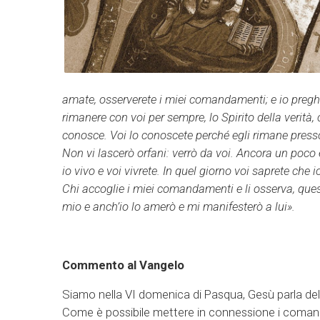
amate, osserverete i miei comandamenti; e io pregher
rimanere con voi per sempre, lo Spirito della verità
conosce. Voi lo conoscete perché egli rimane presso 
Non vi lascerò orfani: verrò da voi. Ancora un poco 
io vivo e voi vivrete. In quel giorno voi saprete che 
Chi accoglie i miei comandamenti e li osserva, qu
mio e anch’io lo amerò e mi manifesterò a lui».
Commento al Vangelo
Siamo nella VI domenica di Pasqua, Gesù parla del
Come è possibile mettere in connessione i comand