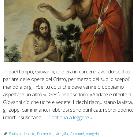
In quel tempo, Giovanni, che era in carcere, avendo sentito
parlare delle opere del Cristo, per mezzo dei suoi discepoli
mandò a dirgli: «Sei tu colui che deve venire o dobbiamo
aspettare un altro?». Gesù rispose loro: «Andate e riferite a
Giovanni ciò che udite e vedete: I ciechi riacquistano la vista,
gli zoppi camminano, i lebbrosi sono purificati, i sordi odono,
14
i morti risuscitano, …
Continua a leggere
»
dicembre
“Che
Battista
,
deserto
,
Domenica
,
famiglia
,
Giovanni
,
Vangelo