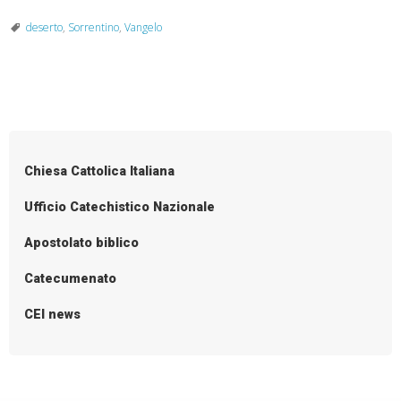
in
disparte,
deserto
,
Sorrentino
,
Vangelo
voi
soli,
in
P
un
o
luogo
deserto:
s
Chiesa Cattolica Italiana
XVI
t
domenica
N
Ufficio Catechistico Nazionale
del
a
Apostolato biblico
T.O.
v
anno
i
Catecumenato
B
g
Mc
CEI news
a
6,
t
30-
i
34
o