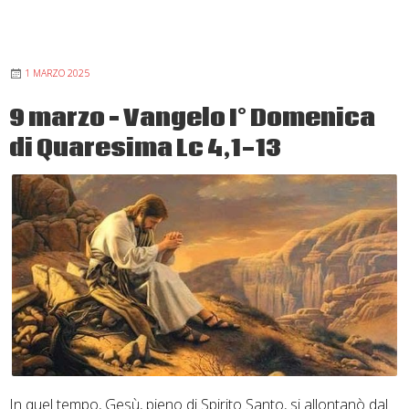
cosa
siete
andati
1 MARZO 2025
a
vedere
9 marzo – Vangelo I° Domenica
nel
di Quaresima Lc 4,1-13
deserto?”
–
III
domenica
di
Avvento
anno
A
Mt
11,
2-
In quel tempo, Gesù, pieno di Spirito Santo, si allontanò dal