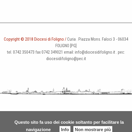
n
Copyright © 2018 Diocesi di Foligno /
Curia . Piazza Mons. Faloci 3 - 06034
FOLIGNO [PG]
tel. 0742 350473 fax 0742 349021 email: info@diocesidifoligno.it . pec:
diocesidifoligno@pec.it
Questo sito fa uso dei cookie soltanto per facilitare la
navigazione
Info
Non mostrare più