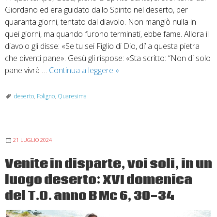
11
Giordano ed era guidato dallo Spirito nel deserto, per
quaranta giorni, tentato dal diavolo. Non mangiò nulla in
quei giorni, ma quando furono terminati, ebbe fame. Allora il
diavolo gli disse: «Se tu sei Figlio di Dio, di’ a questa pietra
che diventi pane». Gesù gli rispose: «Sta scritto: “Non di solo
9
pane vivrà …
Continua a leggere
»
marzo
–
deserto
,
Foligno
,
Quaresima
Vangelo
I°
Domenica
21 LUGLIO 2024
di
Quaresima
Venite in disparte, voi soli, in un
Lc
luogo deserto: XVI domenica
4,1-
13
del T.O. anno B Mc 6, 30-34