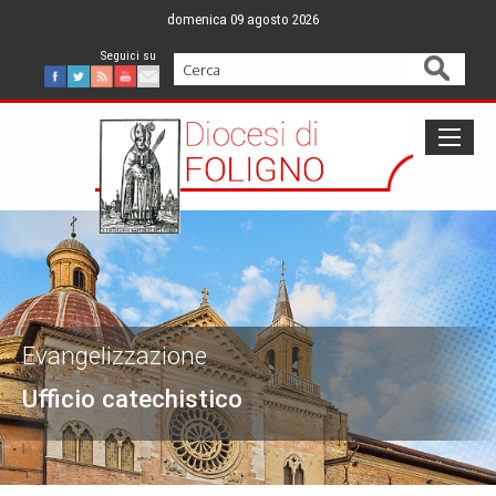
Skip
domenica 09 agosto 2026
to
content
Cerca
Facebook
Twitter
Feed
Youtube
Mail
Evangelizzazione
Ufficio catechistico