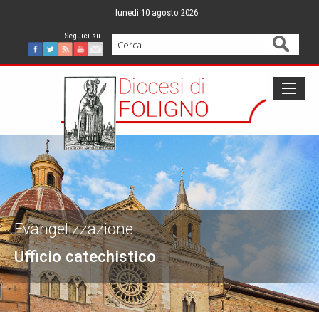
Skip
lunedì 10 agosto 2026
to
content
Cerca
Facebook
Twitter
Feed
Youtube
Mail
Evangelizzazione
Ufficio catechistico