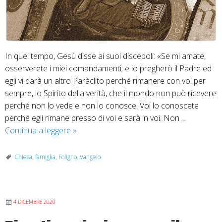
In quel tempo, Gesù disse ai suoi discepoli: «Se mi amate,
osserverete i miei comandamenti; e io pregherò il Padre ed
egli vi darà un altro Paràclito perché rimanere con voi per
sempre, lo Spirito della verità, che il mondo non può ricevere
perché non lo vede e non lo conosce. Voi lo conoscete
perché egli rimane presso di voi e sarà in voi. Non …
10
Continua a leggere
»
maggio
2026
Chiesa
,
famiglia
,
Foligno
,
Vangelo
–
Vangelo
secondo
4 DICEMBRE 2020
Giovanni
Gv