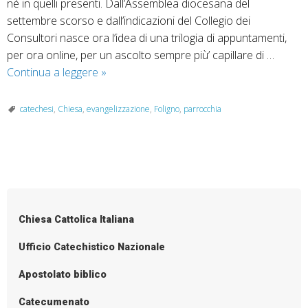
né in quelli presenti. Dall’Assemblea diocesana del
settembre scorso e dall’indicazioni del Collegio dei
Consultori nasce ora l’idea di una trilogia di appuntamenti,
per ora online, per un ascolto sempre più’ capillare di …
Ripartiamo
Continua a leggere
»
insieme,
con
catechesi
,
Chiesa
,
evangelizzazione
,
Foligno
,
parrocchia
il
passo
giusto.
P
Incontro
o
online
area
s
Chiesa Cattolica Italiana
evangelizzazione
t
N
Ufficio Catechistico Nazionale
a
Apostolato biblico
v
i
Catecumenato