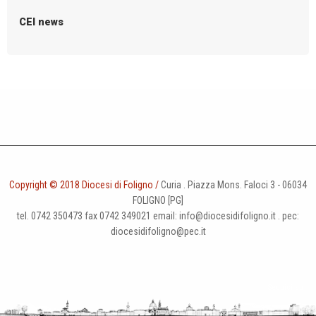
g
CEI news
a
t
i
o
n
Copyright © 2018 Diocesi di Foligno /
Curia . Piazza Mons. Faloci 3 - 06034
FOLIGNO [PG]
tel. 0742 350473 fax 0742 349021 email: info@diocesidifoligno.it . pec:
diocesidifoligno@pec.it