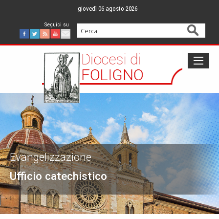
Skip
giovedì 06 agosto 2026
to
content
Cerca
Facebook
Twitter
Feed
Youtube
Mail
Evangelizzazione
Ufficio catechistico