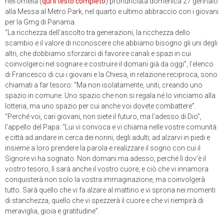
nell’omelia (
qui il testo completo
) pronunciata domenica 27 gennaio
alla Messa al Metro Park, nel quarto e ultimo abbraccio con i giovani
per la Gmg di Panama.
“La ricchezza dell’ascolto tra generazioni, la ricchezza dello
scambio e il valore di riconoscere che abbiamo bisogno gli uni degli
altri, che dobbiamo sforzarci di favorire canali e spazi in cui
coinvolgerci nel sognare e costruire il domani già da oggi”, l’elenco
di Francesco di cui i giovani e la Chiesa, in relazione reciproca, sono
chiamati a far tesoro: “Ma non isolatamente, uniti, creando uno
spazio in comune. Uno spazio che non si regala né lo vinciamo alla
lotteria, ma uno spazio per cui anche voi dovete combattere”.
“Perché voi, cari giovani, non siete il futuro, ma l’adesso di Dio”,
l’appello del Papa: “Lui vi convoca e vi chiama nelle vostre comunità
e città ad andare in cerca dei nonni, degli adulti; ad alzarvi in piedi e
insieme a loro prendere la parola e realizzare il sogno con cui il
Signore vi ha sognato. Non domani ma adesso, perché lì dov’è il
vostro tesoro, lì sarà anche il vostro cuore; e ciò che vi innamora
conquisterà non solo la vostra immaginazione, ma coinvolgerà
tutto. Sarà quello che vi fa alzare al mattino e vi sprona nei momenti
di stanchezza, quello che vi spezzerà il cuore e che vi riempirà di
meraviglia, gioia e gratitudine”.