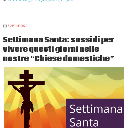
“Coraggio,
sono
io,
5 APRILE 2020
non
abbiate
Settimana Santa: sussidi per
paura!”
vivere questi giorni nelle
–
XIX
nostre “Chiese domestiche”
Domenica
T.
O.
Anno
A
Vangelo
Mt
14,22-
33