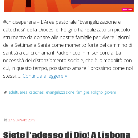
#chiciseparera – L’Area pastorale “Evangelizzazione e
catechesi” della Diocesi di Foligno ha realizzato un piccolo
strumento da donare alle nostre famiglie per vivere i giorni
della Settimana Santa come momento forte del cammino di
santità a cui ci chiama il Padre ricco in misericordia. La
necessità del distanziamento sociale, che è la modalità con
cui, in questo tempo, possiamo amare il prossimo come noi
Settimana
stessi, …
Continua a leggere
»
Santa:
sussidi
adulti
,
area
,
catechesi
,
evangelizzazione
,
famiglie
,
Foligno
,
giovani
per
vivere
questi
27 GENNAIO 2019
giorni
nelle
Siete l’adesso di Dio! A Lisbona
nostre