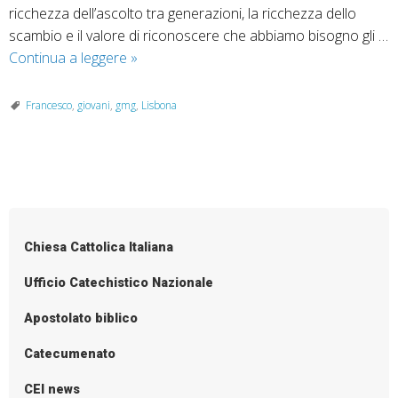
ricchezza dell’ascolto tra generazioni, la ricchezza dello
scambio e il valore di riconoscere che abbiamo bisogno gli …
Siete
Continua a leggere
»
l’adesso
di
Francesco
,
giovani
,
gmg
,
Lisbona
Dio!
A
Lisbona
P
la
o
Gmg
2022
s
Chiesa Cattolica Italiana
t
N
Ufficio Catechistico Nazionale
a
Apostolato biblico
v
i
Catecumenato
g
CEI news