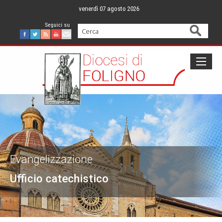
Skip
venerdì 07 agosto 2026
to
content
Cerca
Facebook
Twitter
Feed
Youtube
Mail
Evangelizzazione
Ufficio catechistico