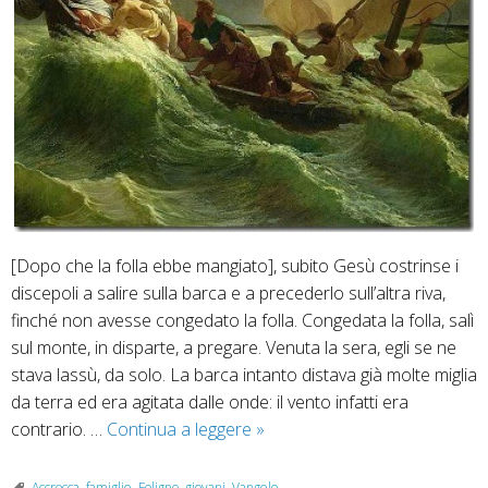
[Dopo che la folla ebbe mangiato], subito Gesù costrinse i
discepoli a salire sulla barca e a precederlo sull’altra riva,
finché non avesse congedato la folla. Congedata la folla, salì
sul monte, in disparte, a pregare. Venuta la sera, egli se ne
stava lassù, da solo. La barca intanto distava già molte miglia
da terra ed era agitata dalle onde: il vento infatti era
9
contrario. …
Continua a leggere
»
agosto
2026
Accrocca
,
famiglie
,
Foligno
,
giovani
,
Vangelo