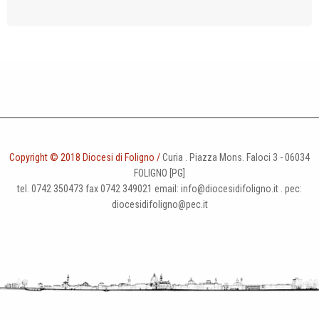
a
t
i
o
n
Copyright © 2018 Diocesi di Foligno /
Curia . Piazza Mons. Faloci 3 - 06034
FOLIGNO [PG]
tel. 0742 350473 fax 0742 349021 email: info@diocesidifoligno.it . pec:
diocesidifoligno@pec.it