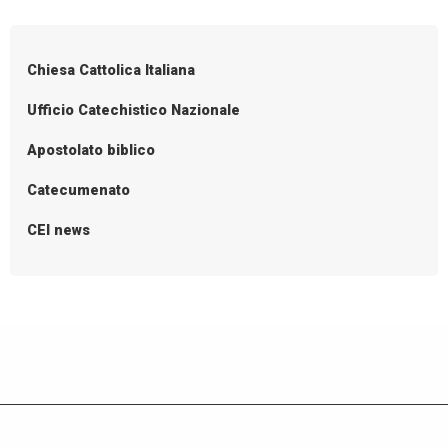
P
la
o
Gmg
2022
s
Chiesa Cattolica Italiana
t
N
Ufficio Catechistico Nazionale
a
Apostolato biblico
v
i
Catecumenato
g
CEI news
a
t
i
o
n