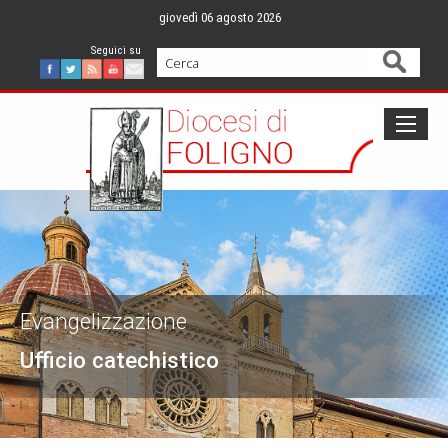
Skip
giovedì 06 agosto 2026
to
content
Cerca
Facebook
Twitter
Feed
Youtube
Mail
Evangelizzazione
Ufficio catechistico