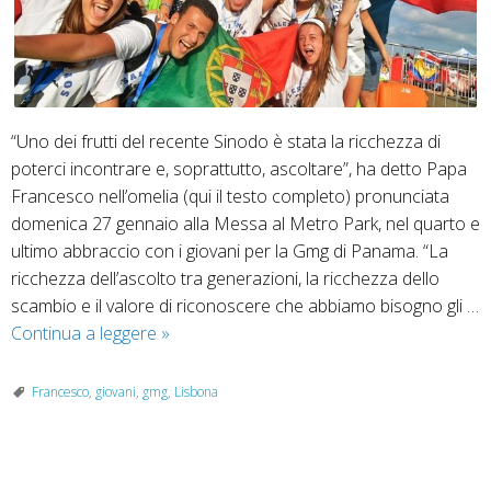
“Uno dei frutti del recente Sinodo è stata la ricchezza di
poterci incontrare e, soprattutto, ascoltare”, ha detto Papa
Francesco nell’omelia (qui il testo completo) pronunciata
domenica 27 gennaio alla Messa al Metro Park, nel quarto e
ultimo abbraccio con i giovani per la Gmg di Panama. “La
ricchezza dell’ascolto tra generazioni, la ricchezza dello
scambio e il valore di riconoscere che abbiamo bisogno gli …
Siete
Continua a leggere
»
l’adesso
di
Francesco
,
giovani
,
gmg
,
Lisbona
Dio!
A
Lisbona