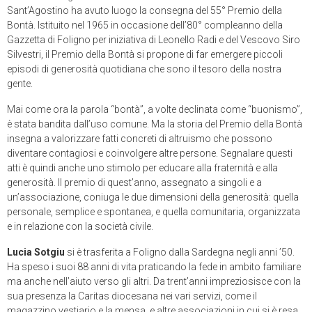
Sant’Agostino ha avuto luogo la consegna del 55° Premio della
Bontà. Istituito nel 1965 in occasione dell’80° compleanno della
Gazzetta di Foligno per iniziativa di Leonello Radi e del Vescovo Siro
Silvestri, il Premio della Bontà si propone di far emergere piccoli
episodi di generosità quotidiana che sono il tesoro della nostra
gente.
Mai come ora la parola “bontà”, a volte declinata come “buonismo”,
è stata bandita dall’uso comune. Ma la storia del Premio della Bontà
insegna a valorizzare fatti concreti di altruismo che possono
diventare contagiosi e coinvolgere altre persone. Segnalare questi
atti è quindi anche uno stimolo per educare alla fraternità e alla
generosità. Il premio di quest’anno, assegnato a singoli e a
un’associazione, coniuga le due dimensioni della generosità: quella
personale, semplice e spontanea, e quella comunitaria, organizzata
e in relazione con la società civile.
Lucia Sotgiu
si è trasferita a Foligno dalla Sardegna negli anni ’50.
Ha speso i suoi 88 anni di vita praticando la fede in ambito familiare
ma anche nell’aiuto verso gli altri. Da trent’anni impreziosisce con la
sua presenza la Caritas diocesana nei vari servizi, come il
magazzino vestiario e la mensa, e altre associazioni in cui si è resa