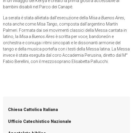
in un villaggio del Kenya e creato la prima giostra accessibile ai
bambini disabili nel Parco dei Canapè.
La serata è stata allietata dall’esecuzione della
Misa a Buenos Aires
,
nota anche come
Misa Tango
, composta dall’argentino Martín
Palmeri. Formata dai sei movimenti classici della Messa cantata in
latino, la
Misa a Buenos Aires
è scritta per voce, bandoneón e
orchestra e coniuga i ritmi sincopati e le dissonanti armonie del
tango e della musica porteña con i testi della Messa latina. La Messa
invece è stata eseguita dal coro Accademia Perusina, diretto dal M°
Fabio Berellini, con il mezzosoprano Elisabetta Pallucchi.
Chiesa Cattolica Italiana
Ufficio Catechistico Nazionale