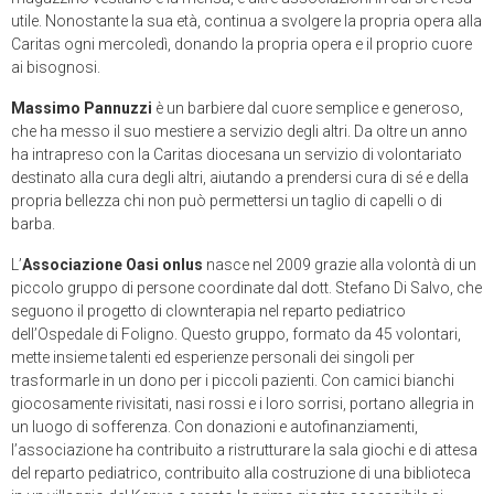
utile. Nonostante la sua età, continua a svolgere la propria opera alla
Caritas ogni mercoledì, donando la propria opera e il proprio cuore
ai bisognosi.
Massimo Pannuzzi
è un barbiere dal cuore semplice e generoso,
che ha messo il suo mestiere a servizio degli altri. Da oltre un anno
ha intrapreso con la Caritas diocesana un servizio di volontariato
destinato alla cura degli altri, aiutando a prendersi cura di sé e della
propria bellezza chi non può permettersi un taglio di capelli o di
barba.
L’
Associazione Oasi onlus
nasce nel 2009 grazie alla volontà di un
piccolo gruppo di persone coordinate dal dott. Stefano Di Salvo, che
seguono il progetto di clownterapia nel reparto pediatrico
dell’Ospedale di Foligno. Questo gruppo, formato da 45 volontari,
mette insieme talenti ed esperienze personali dei singoli per
trasformarle in un dono per i piccoli pazienti. Con camici bianchi
giocosamente rivisitati, nasi rossi e i loro sorrisi, portano allegria in
un luogo di sofferenza. Con donazioni e autofinanziamenti,
l’associazione ha contribuito a ristrutturare la sala giochi e di attesa
del reparto pediatrico, contribuito alla costruzione di una biblioteca