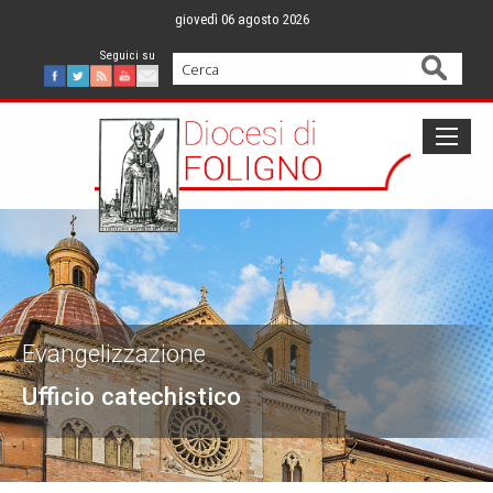
Skip
giovedì 06 agosto 2026
to
content
Cerca
Facebook
Twitter
Feed
Youtube
Mail
Evangelizzazione
Ufficio catechistico