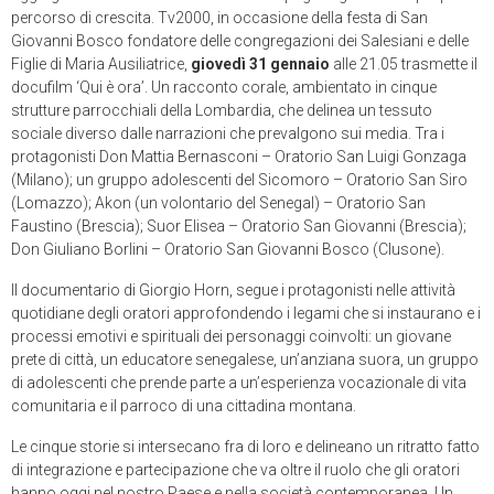
percorso di crescita. Tv2000, in occasione della festa di San
Giovanni Bosco fondatore delle congregazioni dei Salesiani e delle
Figlie di Maria Ausiliatrice,
giovedì 31 gennaio
alle 21.05 trasmette il
docufilm ‘Qui è ora’. Un racconto corale, ambientato in cinque
strutture parrocchiali della Lombardia, che delinea un tessuto
sociale diverso dalle narrazioni che prevalgono sui media. Tra i
protagonisti Don Mattia Bernasconi – Oratorio San Luigi Gonzaga
(Milano); un gruppo adolescenti del Sicomoro – Oratorio San Siro
(Lomazzo); Akon (un volontario del Senegal) – Oratorio San
Faustino (Brescia); Suor Elisea – Oratorio San Giovanni (Brescia);
Don Giuliano Borlini – Oratorio San Giovanni Bosco (Clusone).
Il documentario di Giorgio Horn, segue i protagonisti nelle attività
quotidiane degli oratori approfondendo i legami che si instaurano e i
processi emotivi e spirituali dei personaggi coinvolti: un giovane
prete di città, un educatore senegalese, un’anziana suora, un gruppo
di adolescenti che prende parte a un’esperienza vocazionale di vita
comunitaria e il parroco di una cittadina montana.
Le cinque storie si intersecano fra di loro e delineano un ritratto fatto
di integrazione e partecipazione che va oltre il ruolo che gli oratori
hanno oggi nel nostro Paese e nella società contemporanea. Un