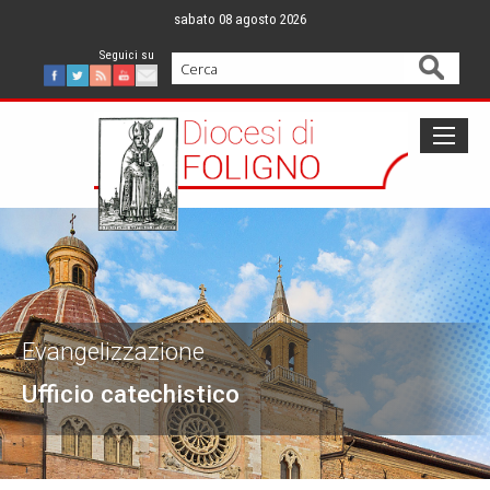
Skip
sabato 08 agosto 2026
to
content
Cerca
Facebook
Twitter
Feed
Youtube
Mail
Evangelizzazione
Ufficio catechistico