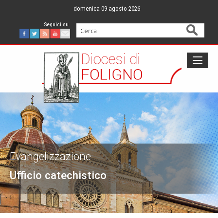
Skip
domenica 09 agosto 2026
to
content
Cerca
Facebook
Twitter
Feed
Youtube
Mail
Evangelizzazione
Ufficio catechistico