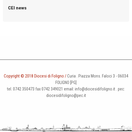
g
CEI news
a
t
i
o
n
Copyright © 2018 Diocesi di Foligno /
Curia . Piazza Mons. Faloci 3 - 06034
FOLIGNO [PG]
tel. 0742 350473 fax 0742 349021 email: info@diocesidifoligno.it . pec:
diocesidifoligno@pec.it