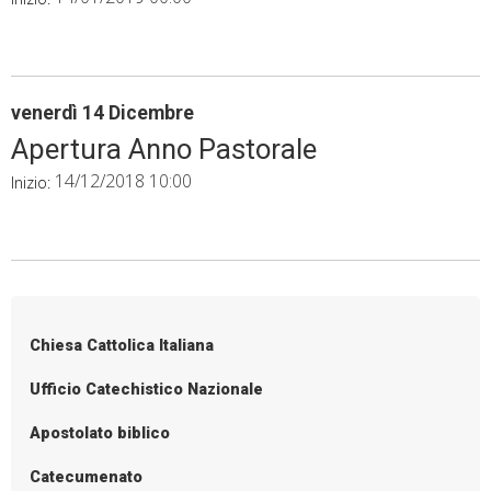
venerdì
14
Dicembre
Apertura Anno Pastorale
14/12/2018 10:00
Inizio:
P
o
s
Chiesa Cattolica Italiana
t
N
Ufficio Catechistico Nazionale
a
Apostolato biblico
v
i
Catecumenato