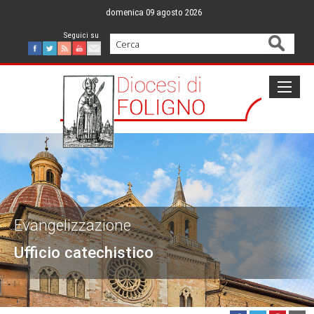
Skip
domenica 09 agosto 2026
to
content
Cerca
Facebook
Twitter
Feed
Youtube
Mail
Evangelizzazione
Ufficio catechistico