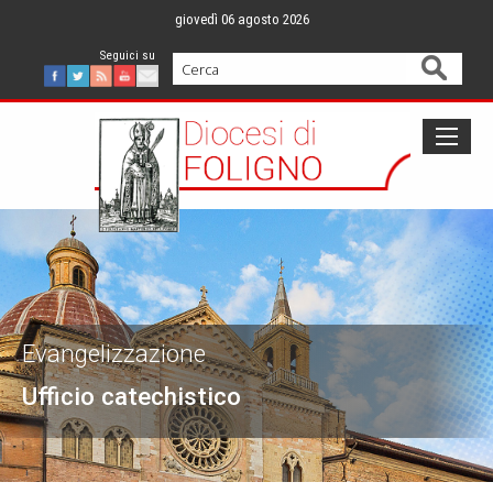
Skip
giovedì 06 agosto 2026
to
content
Cerca
Facebook
Twitter
Feed
Youtube
Mail
Evangelizzazione
Ufficio catechistico