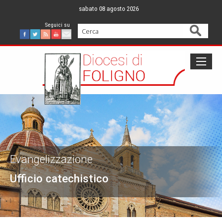
Skip
sabato 08 agosto 2026
to
content
Cerca
Facebook
Twitter
Feed
Youtube
Mail
Evangelizzazione
Ufficio catechistico