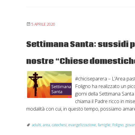
5 APRILE 2020
Settimana Santa: sussidi pe
nostre “Chiese domestich
#chiciseparera – L’Area past
Foligno ha realizzato un pic
giorni della Settimana Sant
chiama il Padre ricco in mis
modalità con cui, in questo tempo, possiamo amare
adulti
,
area
,
catechesi
,
evangelizzazione
,
famiglie
,
Foligno
,
giovan