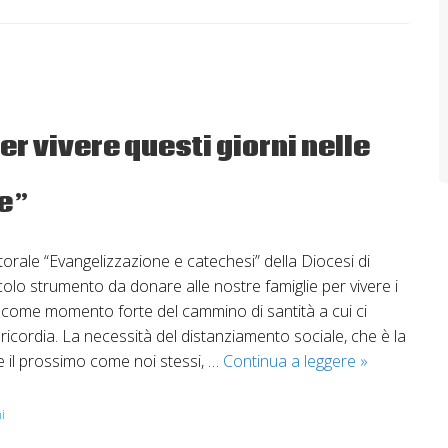
r vivere questi giorni nelle
e”
orale “Evangelizzazione e catechesi” della Diocesi di
colo strumento da donare alle nostre famiglie per vivere i
a come momento forte del cammino di santità a cui ci
ericordia. La necessità del distanziamento sociale, che è la
Settimana
 il prossimo come noi stessi, …
Continua a leggere
»
Santa:
sussidi
i
per