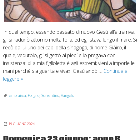
In quel tempo, essendo passato di nuovo Gesù all’altra riva,
gli si radunò attorno molta folla, ed egli stava lungo il mare. Si
recò da lui uno dei capi della sinagoga, di nome Giàiro, il
quale, vedutolo, gli si gettò ai piedi e lo pregava con
insistenza: «La mia figlioletta è agli estremi; vieni a imporle le
mani perché sia guarita e viva». Gesù andò …
Continua a
30
leggere
»
giugno:
XIII
emoraissa
,
Foligno
,
Sorrentino
,
Vangelo
Domenica
del
T.
19 GIUGNO 2024
O.
MC
Domenica 23 giugno: anno B