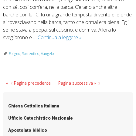
con sé, così com’era, nella barca. C’erano anche altre
barche con lui. Ci fu una grande tempesta di vento e le onde
si rovesciavano nella barca, tanto che ormai era piena. Egli
se ne stava a poppa, sul cuscino, e dormiva. Allora lo
Domenica
svegliarono e …
Continua a leggere
»
23
giugno:
Foligno
,
Sorrentino
,
Vangelo
anno
B
(Mc
4,
« Pagina precedente
Pagina successiva »
35-
41)
Chiesa Cattolica Italiana
Ufficio Catechistico Nazionale
Apostolato biblico