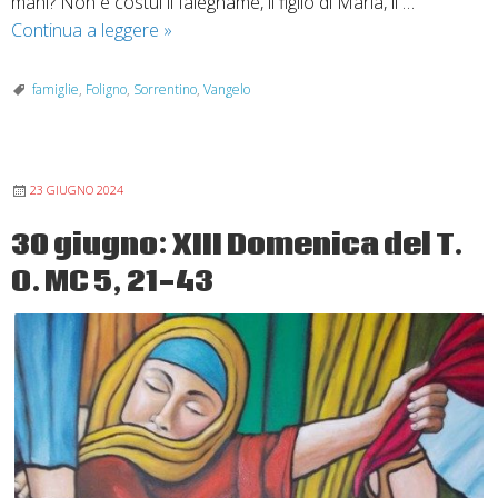
mani? Non è costui il falegname, il figlio di Maria, il …
7
Continua a leggere
»
luglio
2024:
famiglie
,
Foligno
,
Sorrentino
,
Vangelo
XIV
Domenica
del
23 GIUGNO 2024
T.O.
anno
30 giugno: XIII Domenica del T.
B
O. MC 5, 21-43
Mc
6,1-
6