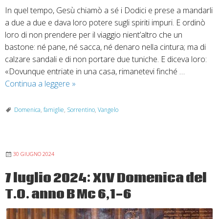
In quel tempo, Gesù chiamò a sé i Dodici e prese a mandarli
a due a due e dava loro potere sugli spiriti impuri. E ordinò
loro di non prendere per il viaggio nient’altro che un
bastone: né pane, né sacca, né denaro nella cintura; ma di
calzare sandali e di non portare due tuniche. E diceva loro:
«Dovunque entriate in una casa, rimanetevi finché …
14
Continua a leggere
»
luglio
–
Domenica
,
famiglie
,
Sorrentino
,
Vangelo
XV
Domenica
del
30 GIUGNO 2024
T.
O.
7 luglio 2024: XIV Domenica del
anno
T.O. anno B Mc 6,1-6
B
Mc
6,