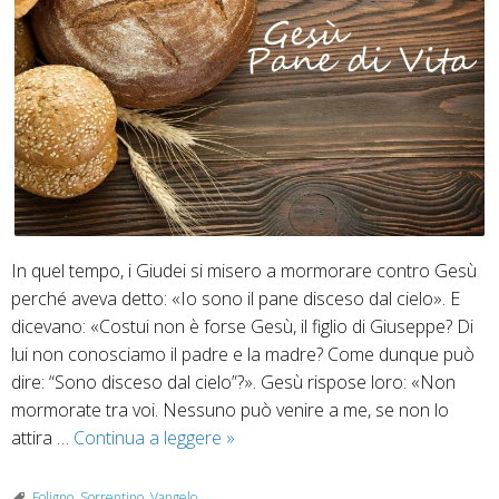
anno
B
Gv
6,
52-
59
In quel tempo, i Giudei si misero a mormorare contro Gesù
perché aveva detto: «Io sono il pane disceso dal cielo». E
dicevano: «Costui non è forse Gesù, il figlio di Giuseppe? Di
lui non conosciamo il padre e la madre? Come dunque può
dire: “Sono disceso dal cielo”?». Gesù rispose loro: «Non
mormorate tra voi. Nessuno può venire a me, se non lo
11
attira …
Continua a leggere
»
agosto
–
Foligno
,
Sorrentino
,
Vangelo