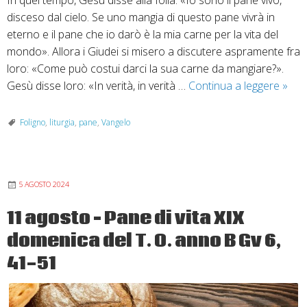
disceso dal cielo. Se uno mangia di questo pane vivrà in
eterno e il pane che io darò è la mia carne per la vita del
mondo». Allora i Giudei si misero a discutere aspramente fra
loro: «Come può costui darci la sua carne da mangiare?».
18
Gesù disse loro: «In verità, in verità …
Continua a leggere
»
agos
“Pan
Foligno
,
liturgia
,
pane
,
Vangelo
vivo
disc
dal
5 AGOSTO 2024
cielo
–
11 agosto – Pane di vita XIX
XX
domenica del T. O. anno B Gv 6,
dome
del
41-51
T.
O.