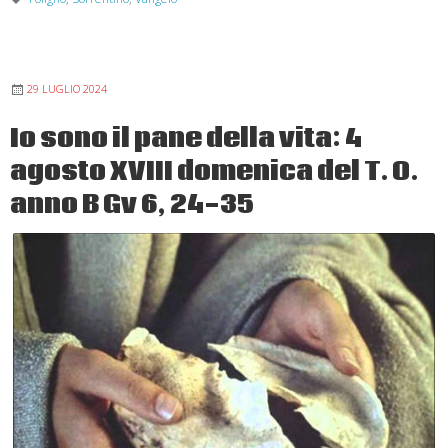
Pane
di
vita
29 LUGLIO 2024
XIX
domenica
Io sono il pane della vita: 4
del
agosto XVIII domenica del T. O.
T.
O.
anno B Gv 6, 24-35
anno
B
Gv
6,
41-
51