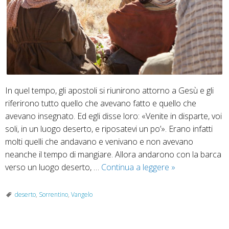
In quel tempo, gli apostoli si riunirono attorno a Gesù e gli
riferirono tutto quello che avevano fatto e quello che
avevano insegnato. Ed egli disse loro: «Venite in disparte, voi
soli, in un luogo deserto, e riposatevi un po’». Erano infatti
molti quelli che andavano e venivano e non avevano
neanche il tempo di mangiare. Allora andarono con la barca
Venite
verso un luogo deserto, …
Continua a leggere
»
in
disparte,
deserto
,
Sorrentino
,
Vangelo
voi
soli,