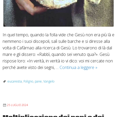
In quel tempo, quando la folla vide che Gesù non era più là e
nemmeno i suoi discepoli, salì sulle barche e si diresse alla
volta di Cafàrnao alla ricerca di Gesù. Lo trovarono di là dal
mare e gli dissero: «Rabbì, quando sei venuto qua?». Gesù
rispose loro: «In verità, in verità io vi dico: voi mi cercate non
Io
perché avete visto dei segni, …
Continua a leggere
»
sono
il
eucarestia
,
Foligno
,
pane
,
Vangelo
pane
della
vita:
25 LUGLIO 2024
4
agosto