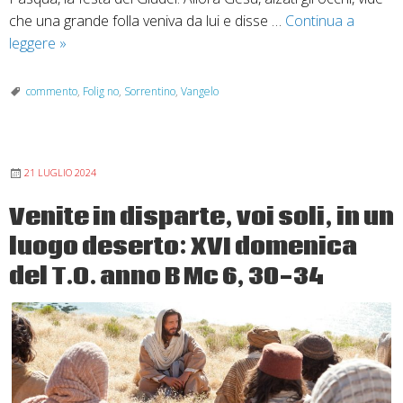
che una grande folla veniva da lui e disse …
Continua a
Moltiplicazione
leggere
»
dei
pani
commento
,
Folig no
,
Sorrentino
,
Vangelo
e
dei
pesci:
21 LUGLIO 2024
XVII
domenica
Venite in disparte, voi soli, in un
del
luogo deserto: XVI domenica
T.
O.
del T.O. anno B Mc 6, 30-34
anno
B
Gv
6,
1-
15