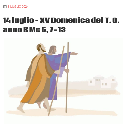
in
8 LUGLIO 2024
un
luogo
14 luglio – XV Domenica del T. O.
deserto:
anno B Mc 6, 7-13
XVI
domenica
del
T.O.
anno
B
Mc
6,
30-
34