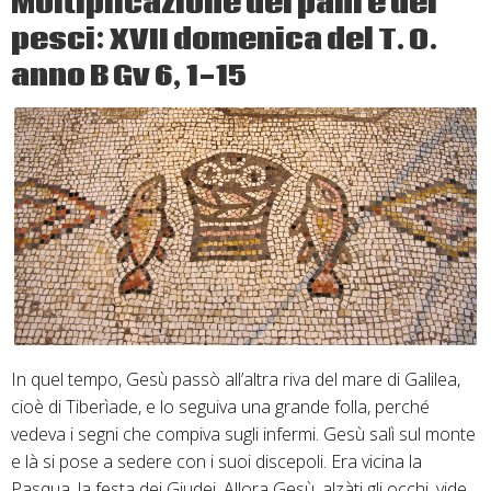
Moltiplicazione dei pani e dei
XVIII
pesci: XVII domenica del T. O.
domenica
del
anno B Gv 6, 1-15
T.
O.
anno
B
Gv
6,
24-
35
In quel tempo, Gesù passò all’altra riva del mare di Galilea,
cioè di Tiberìade, e lo seguiva una grande folla, perché
vedeva i segni che compiva sugli infermi. Gesù salì sul monte
e là si pose a sedere con i suoi discepoli. Era vicina la
Pasqua, la festa dei Giudei. Allora Gesù, alzàti gli occhi, vide