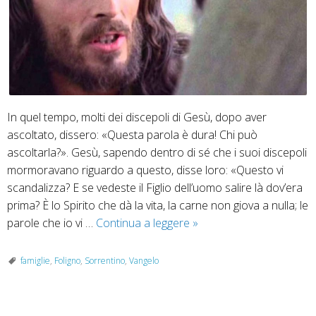
In quel tempo, molti dei discepoli di Gesù, dopo aver
ascoltato, dissero: «Questa parola è dura! Chi può
ascoltarla?». Gesù, sapendo dentro di sé che i suoi discepoli
mormoravano riguardo a questo, disse loro: «Questo vi
scandalizza? E se vedeste il Figlio dell’uomo salire là dov’era
prima? È lo Spirito che dà la vita, la carne non giova a nulla; le
25
parole che io vi …
Continua a leggere
»
agosto
2024:
famiglie
,
Foligno
,
Sorrentino
,
Vangelo
Signore,
da
chi