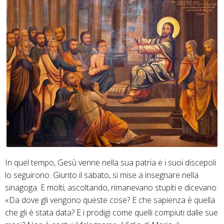
7-
13
In quel tempo, Gesù venne nella sua patria e i suoi discepoli
lo seguirono. Giunto il sabato, si mise a insegnare nella
sinagoga. E molti, ascoltando, rimanevano stupiti e dicevano:
«Da dove gli vengono queste cose? E che sapienza è quella
che gli è stata data? E i prodigi come quelli compiuti dalle sue