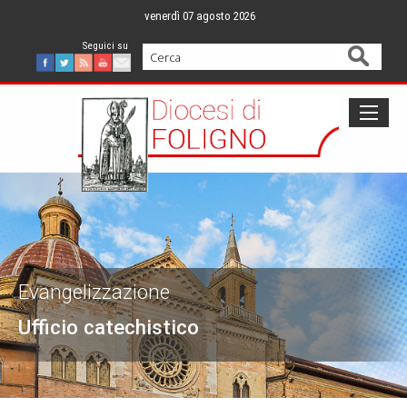
Skip
venerdì 07 agosto 2026
to
content
Cerca
Facebook
Twitter
Feed
Youtube
Mail
Evangelizzazione
Ufficio catechistico