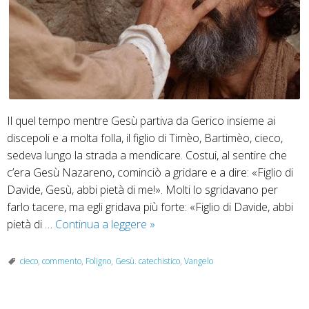
Il quel tempo mentre Gesù partiva da Gerico insieme ai
discepoli e a molta folla, il figlio di Timèo, Bartimèo, cieco,
sedeva lungo la strada a mendicare. Costui, al sentire che
c’era Gesù Nazareno, cominciò a gridare e a dire: «Figlio di
Davide, Gesù, abbi pietà di me!». Molti lo sgridavano per
farlo tacere, ma egli gridava più forte: «Figlio di Davide, abbi
27
pietà di …
Continua a leggere
»
ottobre
“La
cieco
,
commento
,
Foligno
,
Gesù. catechistico
,
Vangelo
tua
fede