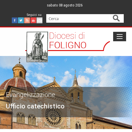
Skip
sabato 08 agosto 2026
to
content
Cerca
Facebook
Twitter
Feed
Youtube
Mail
Evangelizzazione
Ufficio catechistico