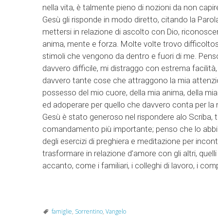
nella vita, è talmente pieno di nozioni da non capi
Gesù gli risponde in modo diretto, citando la Parol
mettersi in relazione di ascolto con Dio, riconoscer
anima, mente e forza. Molte volte trovo difficoltos
stimoli che vengono da dentro e fuori di me. Penso
davvero difficile, mi distraggo con estrema facilità,
davvero tante cose che attraggono la mia attenzi
possesso del mio cuore, della mia anima, della mia
ed adoperare per quello che davvero conta per la m
Gesù è stato generoso nel rispondere alo Scriba, t
comandamento più importante; penso che lo abbia f
degli esercizi di preghiera e meditazione per inc
trasformare in relazione d’amore con gli altri, quell
accanto, come i familiari, i colleghi di lavoro, i co
famiglie
,
Sorrentino
,
Vangelo