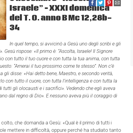
Israele” – XXXI domenica
del T. O. anno B Mc 12,28b-
34
In quel tempo, si avvicinò a Gesù uno degli scribi e gli
?».
Gesù rispose: «Il primo è: “Ascolta, Israele! Il Signore
io con tutto il tuo cuore e con tutta la tua anima, con tutta
 questo: “Amerai il tuo prossimo come te stesso”. Non c’è
 gli disse: «Hai detto bene, Maestro, e secondo verità,
rlo con tutto il cuore, con tutta l’intelligenza e con tutta la
tutti gli olocausti e i sacrifici». Vedendo che egli aveva
ano dal regno di Dio». E nessuno aveva più il coraggio di
 colto, che domanda a Gesù: «Qual è il primo di tutti i
le mettere in difficoltà, oppure perché ha studiato tanto