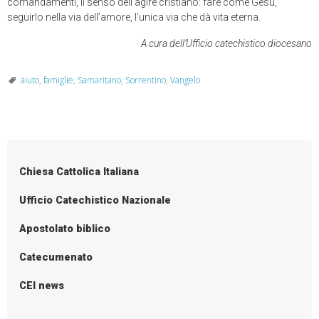
comandamenti, il senso dell’agire cristiano: fare come Gesù,
seguirlo nella via dell’amore, l’unica via che dà vita eterna.
A cura dell’Ufficio catechistico diocesano
aiuto
,
famiglie
,
Samaritano
,
Sorrentino
,
Vangelo
Chiesa Cattolica Italiana
Ufficio Catechistico Nazionale
Apostolato biblico
Catecumenato
CEI news