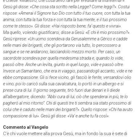
e chiese: «Maestro, che cosa devo fare per ereditare la vita eterna?».
Gesù gli disse: «Che cosa sta scritto nella Legge? Come leggi?». Costui
rispose: «Amerai il Signore tuo Dio con tutto il tuo cuore, con tutta la tua
anima, con tutta la tua forza e con tutta la tua mente, e il tuo prossimo
come te stesso». Gli disse: «Hai risposto bene; fa’ questo e vivrai».
Ma quello, volendo giustificarsi, disse a Gesù: «E chi è mio prossimo?».
Gesù riprese: «Un uomo scendeva da Gerusalemme a Gèrico e cadde
nelle mani dei briganti, che gli portarono via tutto, lo percossero a
sangue e se ne andarono, lasciandolo mezzo morto. Per caso, un
sacerdote scendeva per quella medesima strada e, quando lo vide,
passò oltre. Anche un levìta, giunto in quel luogo, vide e passò oltre.
Invece un Samaritano, che era in viaggio, passandogli accanto, vide e ne
ebbe compassione. Gli si fece vicino, gli fasciò le ferite, versandovi olio
e vino; poi lo caricò sulla sua cavalcatura, lo portò in un albergo e si
prese cura di lui. Il giorno seguente, tirò fuori due denari e li diede
all’albergatore, dicendo: “Abbi cura di lui; ciò che spenderai in più, te lo
pagherò al mio ritorno”. Chi di questi tre ti sembra sia stato prossimo di
colui che è caduto nelle mani dei briganti?». Quello rispose: «Chi ha avuto
compassione di lui». Gesù gli disse: «Va’ e anche tu fa così».
Commento al Vangelo
C’è chi vuole mettere alla prova Gesù, ma in fondo la sua è sete di