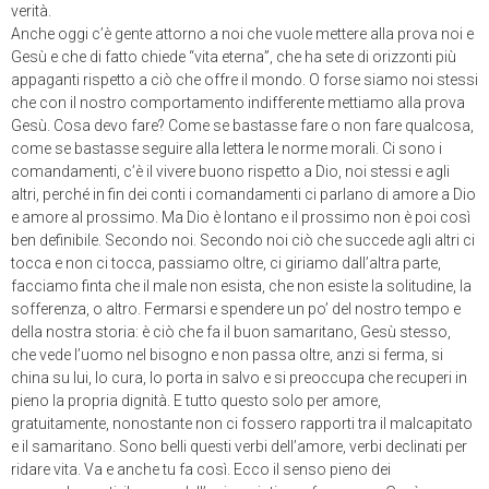
verità.
Anche oggi c’è gente attorno a noi che vuole mettere alla prova noi e
Gesù e che di fatto chiede “vita eterna”, che ha sete di orizzonti più
appaganti rispetto a ciò che offre il mondo. O forse siamo noi stessi
che con il nostro comportamento indifferente mettiamo alla prova
Gesù. Cosa devo fare? Come se bastasse fare o non fare qualcosa,
come se bastasse seguire alla lettera le norme morali. Ci sono i
comandamenti, c’è il vivere buono rispetto a Dio, noi stessi e agli
altri, perché in fin dei conti i comandamenti ci parlano di amore a Dio
e amore al prossimo. Ma Dio è lontano e il prossimo non è poi così
ben definibile. Secondo noi. Secondo noi ciò che succede agli altri ci
tocca e non ci tocca, passiamo oltre, ci giriamo dall’altra parte,
facciamo finta che il male non esista, che non esiste la solitudine, la
sofferenza, o altro. Fermarsi e spendere un po’ del nostro tempo e
della nostra storia: è ciò che fa il buon samaritano, Gesù stesso,
che vede l’uomo nel bisogno e non passa oltre, anzi si ferma, si
china su lui, lo cura, lo porta in salvo e si preoccupa che recuperi in
pieno la propria dignità. E tutto questo solo per amore,
gratuitamente, nonostante non ci fossero rapporti tra il malcapitato
e il samaritano. Sono belli questi verbi dell’amore, verbi declinati per
ridare vita. Va e anche tu fa così. Ecco il senso pieno dei