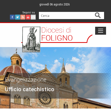
Skip
giovedì 06 agosto 2026
to
content
Cerca
Facebook
Twitter
Feed
Youtube
Mail
Evangelizzazione
Ufficio catechistico