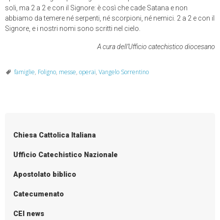
soli, ma 2 a 2 e con il Signore: è così che cade Satana e non
abbiamo da temere né serpenti, né scorpioni, né nemici. 2 a 2 e con il
Signore, e i nostri nomi sono scritti nel cielo.
A cura dell’Ufficio catechistico diocesano
famiglie
,
Foligno
,
messe
,
operai
,
Vangelo Sorrentino
Chiesa Cattolica Italiana
Ufficio Catechistico Nazionale
Apostolato biblico
Catecumenato
CEI news