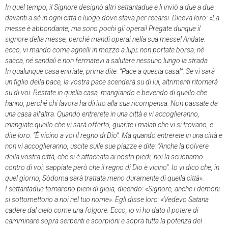
In quel tempo, il Signore designò altri settantadue e li inviò a due a due
davanti a sé in ogni città e luogo dove stava per recarsi. Diceva loro: «La
messe è abbondante, ma sono pochi gli operai! Pregate dunque il
signore della messe, perché mandi operai nella sua messe! Andate:
ecco, vi mando come agnelli in mezzo a lupi; non portate borsa, né
sacca, né sandali e non fermatevi a salutare nessuno lungo la strada.
In qualunque casa entriate, prima dite: “Pace a questa casa!”. Se vi sarà
un figlio della pace, la vostra pace scenderà su di lui, altrimenti ritornerà
su di voi. Restate in quella casa, mangiando e bevendo di quello che
hanno, perché chi lavora ha diritto alla sua ricompensa. Non passate da
una casa all’altra. Quando entrerete in una città e vi accoglieranno,
mangiate quello che vi sarà offerto, guarite i malati che vi si trovano, e
dite loro: “È vicino a voi il regno di Dio”. Ma quando entrerete in una città e
non vi accoglieranno, uscite sulle sue piazze e dite: “Anche la polvere
della vostra città, che si è attaccata ai nostri piedi, noi la scuotiamo
contro di voi; sappiate però che il regno di Dio è vicino”. Io vi dico che, in
quel giorno, Sòdoma sarà trattata meno duramente di quella città».
I settantadue tornarono pieni di gioia, dicendo: «Signore, anche i demòni
si sottomettono a noi nel tuo nome». Egli disse loro: «Vedevo Satana
cadere dal cielo come una folgore. Ecco, io vi ho dato il potere di
camminare sopra serpenti e scorpioni e sopra tutta la potenza del