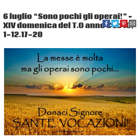
6 luglio “Sono pochi gli operai!” –
XIV domenica del T.O anno C Lc 10,
1-12.17-20