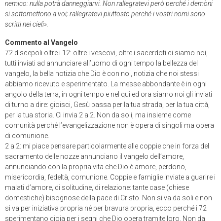
nemico: nulla potrà danneggiarvi. Non rallegratevi però perché i demòni
si sottomettono a voi; rallegratevi piuttosto perché i vostri nomi sono
scritti nei cieli».
Commento al Vangelo
72 discepoli oltre i 12: oltre i vescovi, oltre i sacerdoti ci siamo noi,
tutti inviati ad annunciare all’uomo di ogni tempo la bellezza del
vangelo, la bella notizia che Dio è con noi, notizia che noi stessi
abbiamo ricevuto e sperimentato. La messe abbondante è in ogni
angolo della terra, in ogni tempo e nel qui ed ora siamo noi gli inviati
di turno a dire: gioisci, Gesù passa per la tua strada, per la tua città,
per la tua storia. Ci invia 2 a 2. Non da soli, ma insieme come
comunità perché l’evangelizzazione non è opera di singoli ma opera
di comunione.
2 a 2: mi piace pensare particolarmente alle coppie che in forza del
sacramento delle nozze annunciano il vangelo dell’amore,
annunciando con la propria vita che Dio è amore, perdono,
misericordia, fedeltà, comunione. Coppie e famiglie inviate a guarire i
malati d’amore, di solitudine, di relazione: tante case (chiese
domestiche) bisognose della pace di Cristo. Non si va da soli e non
si va per iniziativa propria né per bravura propria, ecco perché i 72
sperimentano gioia per i segni che Dio opera tramite loro. Non da