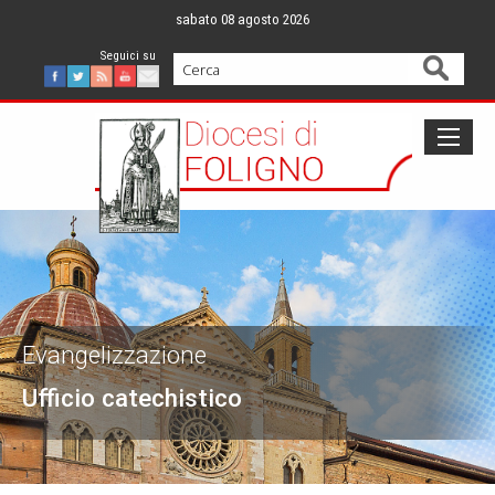
Skip
sabato 08 agosto 2026
to
content
Cerca
Facebook
Twitter
Feed
Youtube
Mail
Evangelizzazione
Ufficio catechistico