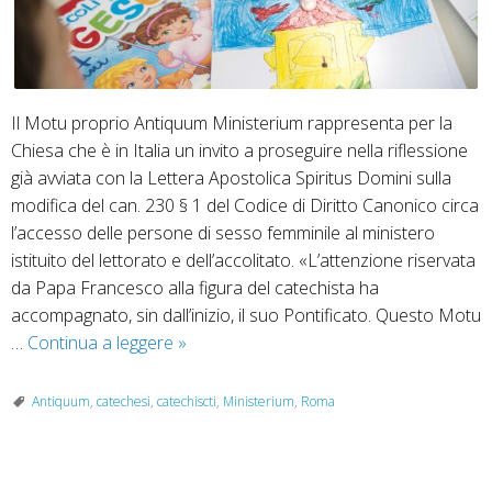
Il Motu proprio Antiquum Ministerium rappresenta per la
Chiesa che è in Italia un invito a proseguire nella riflessione
già avviata con la Lettera Apostolica Spiritus Domini sulla
modifica del can. 230 § 1 del Codice di Diritto Canonico circa
l’accesso delle persone di sesso femminile al ministero
istituito del lettorato e dell’accolitato. «L’attenzione riservata
da Papa Francesco alla figura del catechista ha
accompagnato, sin dall’inizio, il suo Pontificato. Questo Motu
Motu
…
Continua a leggere
»
proprio
“Antiquum
Antiquum
,
catechesi
,
catechiscti
,
Ministerium
,
Roma
Ministerium”