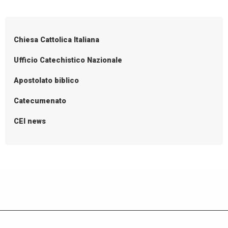
P
o
s
Chiesa Cattolica Italiana
t
N
Ufficio Catechistico Nazionale
a
Apostolato biblico
v
i
Catecumenato
g
CEI news
a
t
i
o
n