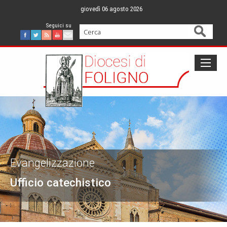
Skip
giovedì 06 agosto 2026
to
content
Cerca
Facebook
Twitter
Feed
Youtube
Mail
Evangelizzazione
Ufficio catechistico