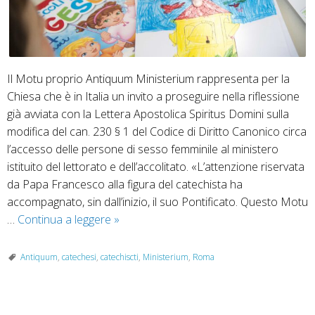
Il Motu proprio Antiquum Ministerium rappresenta per la
Chiesa che è in Italia un invito a proseguire nella riflessione
già avviata con la Lettera Apostolica Spiritus Domini sulla
modifica del can. 230 § 1 del Codice di Diritto Canonico circa
l’accesso delle persone di sesso femminile al ministero
istituito del lettorato e dell’accolitato. «L’attenzione riservata
da Papa Francesco alla figura del catechista ha
accompagnato, sin dall’inizio, il suo Pontificato. Questo Motu
Motu
…
Continua a leggere
»
proprio
“Antiquum
Antiquum
,
catechesi
,
catechiscti
,
Ministerium
,
Roma
Ministerium”