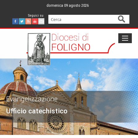
Skip
domenica 09 agosto 2026
to
content
Cerca
Facebook
Twitter
Feed
Youtube
Mail
Evangelizzazione
Ufficio catechistico