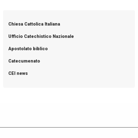
P
o
s
Chiesa Cattolica Italiana
t
N
Ufficio Catechistico Nazionale
a
Apostolato biblico
v
i
Catecumenato
g
CEI news
a
t
i
o
n