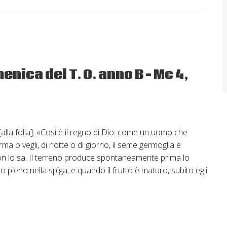
nica del T. O. anno B – Mc 4,
alla folla]: «Così è il regno di Dio: come un uomo che
rma o vegli, di notte o di giorno, il seme germoglia e
on lo sa. Il terreno produce spontaneamente prima lo
icco pieno nella spiga; e quando il frutto è maturo, subito egli