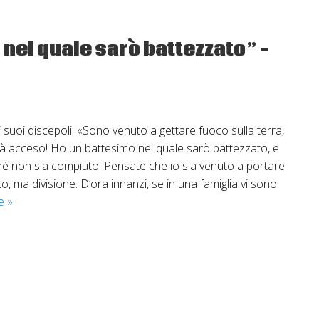
Signore
Anno
A
 nel quale sarò battezzato” –
Mt
3,13-
17
 suoi discepoli: «Sono venuto a gettare fuoco sulla terra,
ià acceso! Ho un battesimo nel quale sarò battezzato, e
é non sia compiuto! Pensate che io sia venuto a portare
co, ma divisione. D’ora innanzi, se in una famiglia vi sono
17
re
»
agosto
“Ho
un
battesimo
nel
quale