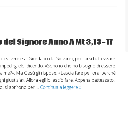
 del Signore Anno A Mt 3,13-17
lilea venne al Giordano da Giovanni, per farsi battezzare
 impedirglielo, dicendo: «Sono io che ho bisogno di essere
 da me?». Ma Gesù gli rispose: «Lascia fare per ora, perché
giustizia». Allora egli lo lasciò fare. Appena battezzato,
11
o, si aprirono per …
Continua a leggere
»
gennaio
2026
–
Battesimo
del