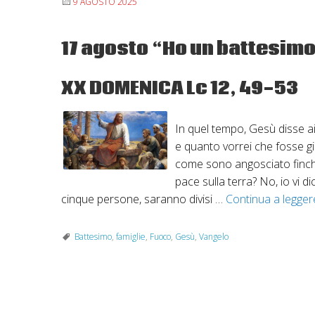
9 AGOSTO 2025
17 agosto “Ho un battesimo
XX DOMENICA Lc 12, 49-53
In quel tempo, Gesù disse ai
e quanto vorrei che fosse g
come sono angosciato finch
pace sulla terra? No, io vi di
cinque persone, saranno divisi …
Continua a legge
Battesimo
,
famiglie
,
Fuoco
,
Gesù
,
Vangelo
P