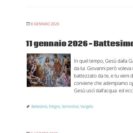
8 GENNAIO 2026
11 gennaio 2026 – Battesimo
In quel tempo, Gesù dalla Ga
da lui. Giovanni però voleva
battezzato da te, e tu vieni
conviene che adempiamo ogni 
Gesù uscì dall’acqua: ed ecc
Battesimo
,
Foligno
,
Sorrentino
,
Vangelo