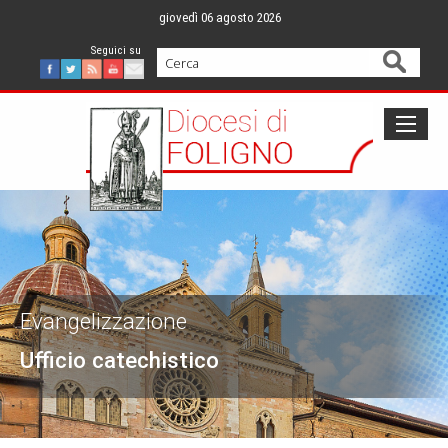
Skip
giovedì 06 agosto 2026
to
content
Cerca
Facebook
Twitter
Feed
Youtube
Mail
Evangelizzazione
Ufficio catechistico