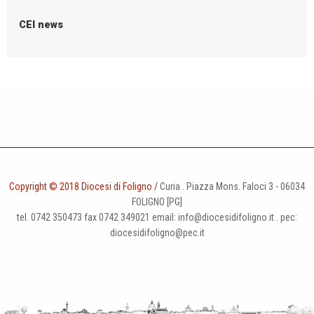
g
CEI news
a
t
i
o
n
Copyright © 2018 Diocesi di Foligno /
Curia . Piazza Mons. Faloci 3 - 06034
FOLIGNO [PG]
tel. 0742 350473 fax 0742 349021 email: info@diocesidifoligno.it . pec:
diocesidifoligno@pec.it