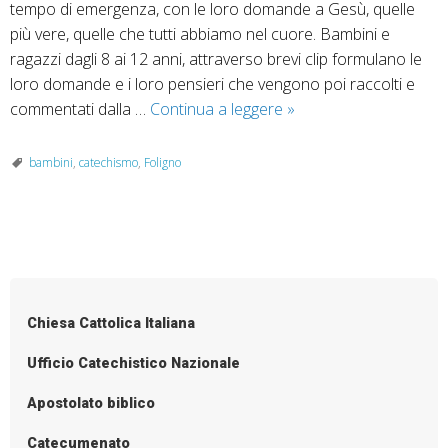
tempo di emergenza, con le loro domande a Gesù, quelle
più vere, quelle che tutti abbiamo nel cuore. Bambini e
ragazzi dagli 8 ai 12 anni, attraverso brevi clip formulano le
loro domande e i loro pensieri che vengono poi raccolti e
TV2000
commentati dalla …
Continua a leggere
»
insieme
ai
bambini
,
catechismo
,
Foligno
bambini
P
o
s
Chiesa Cattolica Italiana
t
N
Ufficio Catechistico Nazionale
a
Apostolato biblico
v
i
Catecumenato