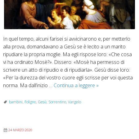
In quel tempo, alcuni farisei si avvicinarono e, per metterlo
alla prova, domandavano a Gesù se è lecito a un marito
ripudiare la propria moglie. Ma egli rispose loro: «Che cosa
vi ha ordinato Mosè?». Dissero: «Mosè ha permesso di
scrivere un atto di ripudio e di ripudiarla». Gesù disse loro:
«Per la durezza del vostro cuore egli scrisse per voi questa
6
norma. Ma dall’inizio …
Continua a leggere
»
ottobre
“Lasciate
bambini
,
Foligno
,
Gesù
,
Sorrentino
,
Vangelo
che
i
bambini
24 MARZO 2020
vengano