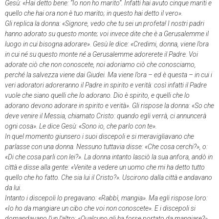
Gesù: «Hai detto bene: “Io non ho marito”. Infatti hai avuto cinque mariti e
quello che hai ora non è tuo marito; in questo hai detto il vero».
Gli replica la donna: «Signore, vedo che tu sei un profeta! I nostri padri
hanno adorato su questo monte; voi invece dite che è a Gerusalemme il
luogo in cui bisogna adorare». Gesù le dice: «Credimi, donna, viene l’ora
in cui né su questo monte né a Gerusalemme adorerete il Padre. Voi
adorate ciò che non conoscete, noi adoriamo ciò che conosciamo,
perché la salvezza viene dai Giudei. Ma viene l’ora – ed è questa – in cui i
veri adoratori adoreranno il Padre in spirito e verità: così infatti il Padre
vuole che siano quelli che lo adorano. Dio è spirito, e quelli che lo
adorano devono adorare in spirito e verità». Gli rispose la donna: «So che
deve venire il Messia, chiamato Cristo: quando egli verrà, ci annuncerà
ogni cosa». Le dice Gesù: «Sono io, che parlo con te».
In quel momento giunsero i suoi discepoli e si meravigliavano che
parlasse con una donna. Nessuno tuttavia disse: «Che cosa cerchi?», o:
«Di che cosa parli con lei?». La donna intanto lasciò la sua anfora, andò in
città e disse alla gente: «Venite a vedere un uomo che mi ha detto tutto
quello che ho fatto. Che sia lui il Cristo?». Uscirono dalla città e andavano
da lui.
Intanto i discepoli lo pregavano: «Rabbì, mangia». Ma egli rispose loro:
«Io ho da mangiare un cibo che voi non conoscete». E i discepoli si
domandavano l’un l’altro: «Qualcuno gli ha forse portato da mangiare?».