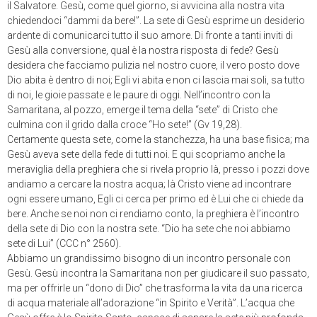
il Salvatore. Gesù, come quel giorno, si avvicina alla nostra vita
chiedendoci “dammi da bere!”. La sete di Gesù esprime un desiderio
ardente di comunicarci tutto il suo amore. Di fronte a tanti inviti di
Gesù alla conversione, qual è la nostra risposta di fede? Gesù
desidera che facciamo pulizia nel nostro cuore, il vero posto dove
Dio abita è dentro di noi; Egli vi abita e non ci lascia mai soli, sa tutto
di noi, le gioie passate e le paure di oggi. Nell’incontro con la
Samaritana, al pozzo, emerge il tema della “sete” di Cristo che
culmina con il grido dalla croce “Ho sete!” (Gv 19,28).
Certamente questa sete, come la stanchezza, ha una base fisica; ma
Gesù aveva sete della fede di tutti noi. E qui scopriamo anche la
meraviglia della preghiera che si rivela proprio là, presso i pozzi dove
andiamo a cercare la nostra acqua; là Cristo viene ad incontrare
ogni essere umano, Egli ci cerca per primo ed è Lui che ci chiede da
bere. Anche se noi non ci rendiamo conto, la preghiera è l’incontro
della sete di Dio con la nostra sete. “Dio ha sete che noi abbiamo
sete di Lui” (CCC n° 2560).
Abbiamo un grandissimo bisogno di un incontro personale con
Gesù. Gesù incontra la Samaritana non per giudicare il suo passato,
ma per offrirle un “dono di Dio” che trasforma la vita da una ricerca
di acqua materiale all’adorazione “in Spirito e Verità”. L’acqua che