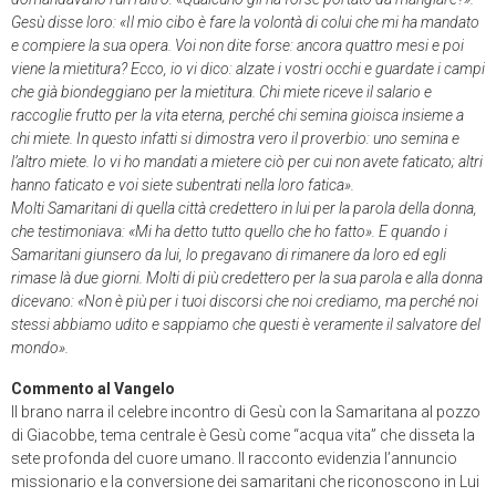
Gesù disse loro: «Il mio cibo è fare la volontà di colui che mi ha mandato
e compiere la sua opera. Voi non dite forse: ancora quattro mesi e poi
viene la mietitura? Ecco, io vi dico: alzate i vostri occhi e guardate i campi
che già biondeggiano per la mietitura. Chi miete riceve il salario e
raccoglie frutto per la vita eterna, perché chi semina gioisca insieme a
chi miete. In questo infatti si dimostra vero il proverbio: uno semina e
l’altro miete. Io vi ho mandati a mietere ciò per cui non avete faticato; altri
hanno faticato e voi siete subentrati nella loro fatica».
Molti Samaritani di quella città credettero in lui per la parola della donna,
che testimoniava: «Mi ha detto tutto quello che ho fatto». E quando i
Samaritani giunsero da lui, lo pregavano di rimanere da loro ed egli
rimase là due giorni. Molti di più credettero per la sua parola e alla donna
dicevano: «Non è più per i tuoi discorsi che noi crediamo, ma perché noi
stessi abbiamo udito e sappiamo che questi è veramente il salvatore del
mondo».
Commento al Vangelo
Il brano narra il celebre incontro di Gesù con la Samaritana al pozzo
di Giacobbe, tema centrale è Gesù come “acqua vita” che disseta la
sete profonda del cuore umano. Il racconto evidenzia l’annuncio
missionario e la conversione dei samaritani che riconoscono in Lui