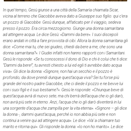
In quel tempo, Gesù giunse a una città della Samarìa chiamata Sicar,
vicina al terreno che Giacobbe aveva dato a Giuseppe suo figlio: qui c’era
un pozzo di Giacobbe. Gesù dunque, affaticato per il viaggio, sedeva
presso il pozzo. Era circa mezzogiorno. Giunge una donna samaritana
ad attingere acqua. Le dice Gesù: «Dammi da bere». I suoi discepoli
erano andati in città a fare provvista di cibi. Allora la donna samaritana gli
dice: «Come mai tu, che sei giudeo, chiedi da bere a me, che sono una
donna samaritana?». I Giudei infatti non hanno rapporti con i Samaritani.
Gesù le risponde: «Se tu conoscessi il dono di Dio e chi è colui che ti dice:
“Dammi da bere!”, tu avresti chiesto a lui ed egli ti avrebbe dato acqua
viva». Gli dice la donna: «Signore, non hai un secchio e il pozzo è
profondo; da dove prendi dunque quest’acqua viva? Sei tu forse più
grande del nostro padre Giacobbe, che ci diede il pozzo e ne bevve lui
con i suoi figli e il suo bestiame?». Gesù le risponde: «Chiunque beve di
quest’acqua avrà di nuovo sete; ma chi berrà dell’acqua che io gli darò,
non avrà più sete in eterno. Anzi, l’acqua che io gli darò diventerà in lui
una sorgente d’acqua che zampilla per la vita eterna». «Signore – gli dice
la donna -, dammi quest’acqua, perché io non abbia più sete e non
continui a venire qui ad attingere acqua». Le dice: «Va’ a chiamare tuo
marito e ritorna qui». Gli risponde la donna: «Io non ho marito». Le dice