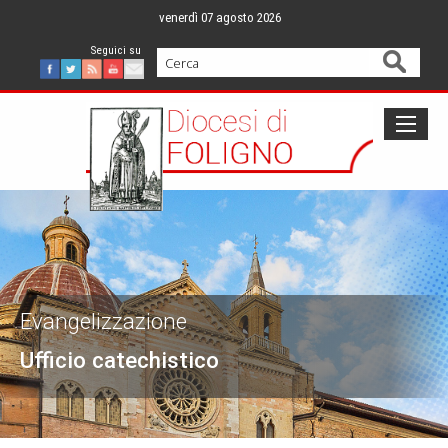
Skip
venerdì 07 agosto 2026
to
content
Cerca
Facebook
Twitter
Feed
Youtube
Mail
Evangelizzazione
Ufficio catechistico