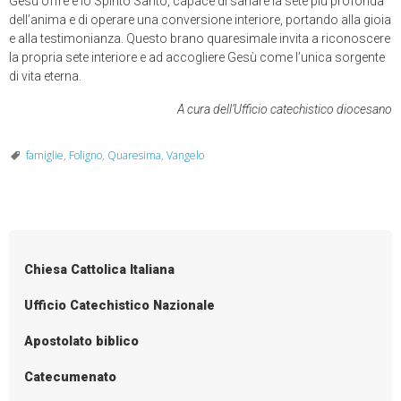
Gesù offre è lo Spirito Santo, capace di sanare la sete più profonda
dell’anima e di operare una conversione interiore, portando alla gioia
e alla testimonianza. Questo brano quaresimale invita a riconoscere
la propria sete interiore e ad accogliere Gesù come l’unica sorgente
di vita eterna.
A cura dell’Ufficio catechistico diocesano
famiglie
,
Foligno
,
Quaresima
,
Vangelo
Chiesa Cattolica Italiana
Ufficio Catechistico Nazionale
Apostolato biblico
Catecumenato