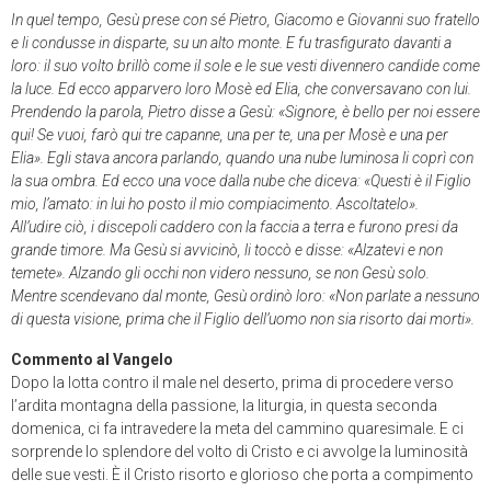
In quel tempo, Gesù prese con sé Pietro, Giacomo e Giovanni suo fratello
e li condusse in disparte, su un alto monte. E fu trasfigurato davanti a
loro: il suo volto brillò come il sole e le sue vesti divennero candide come
la luce. Ed ecco apparvero loro Mosè ed Elia, che conversavano con lui.
Prendendo la parola, Pietro disse a Gesù: «Signore, è bello per noi essere
qui! Se vuoi, farò qui tre capanne, una per te, una per Mosè e una per
Elia». Egli stava ancora parlando, quando una nube luminosa li coprì con
la sua ombra. Ed ecco una voce dalla nube che diceva: «Questi è il Figlio
mio, l’amato: in lui ho posto il mio compiacimento. Ascoltatelo».
All’udire ciò, i discepoli caddero con la faccia a terra e furono presi da
grande timore. Ma Gesù si avvicinò, li toccò e disse: «Alzatevi e non
temete». Alzando gli occhi non videro nessuno, se non Gesù solo.
Mentre scendevano dal monte, Gesù ordinò loro: «Non parlate a nessuno
di questa visione, prima che il Figlio dell’uomo non sia risorto dai morti».
Commento al Vangelo
Dopo la lotta contro il male nel deserto, prima di procedere verso
l’ardita montagna della passione, la liturgia, in questa seconda
domenica, ci fa intravedere la meta del cammino quaresimale. E ci
sorprende lo splendore del volto di Cristo e ci avvolge la luminosità
delle sue vesti. È il Cristo risorto e glorioso che porta a compimento