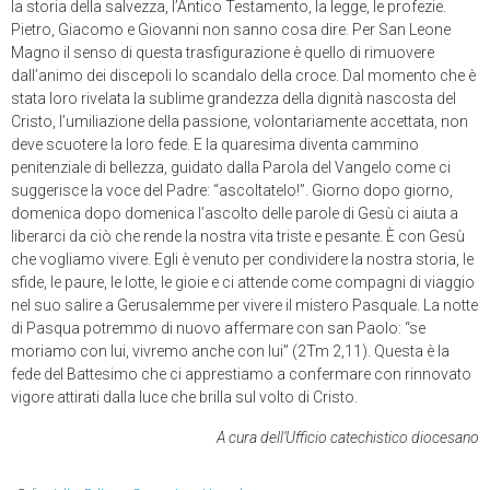
la storia della salvezza, l’Antico Testamento, la legge, le profezie.
Pietro, Giacomo e Giovanni non sanno cosa dire. Per San Leone
Magno il senso di questa trasfigurazione è quello di rimuovere
dall’animo dei discepoli lo scandalo della croce. Dal momento che è
stata loro rivelata la sublime grandezza della dignità nascosta del
Cristo, l’umiliazione della passione, volontariamente accettata, non
deve scuotere la loro fede. E la quaresima diventa cammino
penitenziale di bellezza, guidato dalla Parola del Vangelo come ci
suggerisce la voce del Padre: “ascoltatelo!”. Giorno dopo giorno,
domenica dopo domenica l’ascolto delle parole di Gesù ci aiuta a
liberarci da ciò che rende la nostra vita triste e pesante. È con Gesù
che vogliamo vivere. Egli è venuto per condividere la nostra storia, le
sfide, le paure, le lotte, le gioie e ci attende come compagni di viaggio
nel suo salire a Gerusalemme per vivere il mistero Pasquale. La notte
di Pasqua potremmo di nuovo affermare con san Paolo: “se
moriamo con lui, vivremo anche con lui” (2Tm 2,11). Questa è la
fede del Battesimo che ci apprestiamo a confermare con rinnovato
vigore attirati dalla luce che brilla sul volto di Cristo.
A cura dell’Ufficio catechistico diocesano