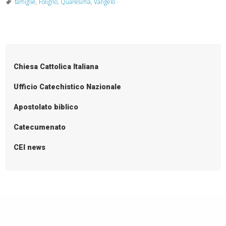
famiglie
,
Foligno
,
Quaresima
,
Vangelo
Chiesa Cattolica Italiana
Ufficio Catechistico Nazionale
Apostolato biblico
Catecumenato
CEI news