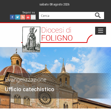
Skip
sabato 08 agosto 2026
to
content
Cerca
Facebook
Twitter
Feed
Youtube
Mail
Evangelizzazione
Ufficio catechistico