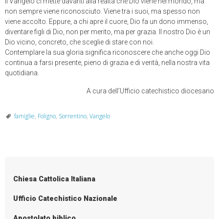
Il Vangelo ci mette davanti alla realtà che Dio viene nel mondo, ma
non sempre viene riconosciuto. Viene tra i suoi, ma spesso non
viene accolto. Eppure, a chi apre il cuore, Dio fa un dono immenso,
diventare figli di Dio, non per merito, ma per grazia. Il nostro Dio è un
Dio vicino, concreto, che sceglie di stare con noi.
Contemplare la sua gloria significa riconoscere che anche oggi Dio
continua a farsi presente, pieno di grazia e di verità, nella nostra vita
quotidiana.
A cura dell’Ufficio catechistico diocesano
famiglie
,
Foligno
,
Sorrentino
,
Vangelo
Chiesa Cattolica Italiana
Ufficio Catechistico Nazionale
Apostolato biblico