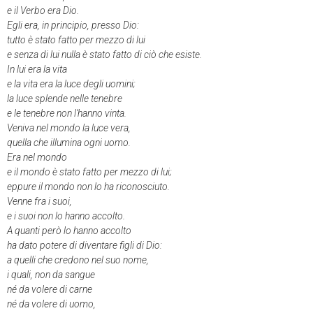
e il Verbo era Dio.
Egli era, in principio, presso Dio:
tutto è stato fatto per mezzo di lui
e senza di lui nulla è stato fatto di ciò che esiste.
In lui era la vita
e la vita era la luce degli uomini;
la luce splende nelle tenebre
e le tenebre non l’hanno vinta.
Veniva nel mondo la luce vera,
quella che illumina ogni uomo.
Era nel mondo
e il mondo è stato fatto per mezzo di lui;
eppure il mondo non lo ha riconosciuto.
Venne fra i suoi,
e i suoi non lo hanno accolto.
A quanti però lo hanno accolto
ha dato potere di diventare figli di Dio:
a quelli che credono nel suo nome,
i quali, non da sangue
né da volere di carne
né da volere di uomo,