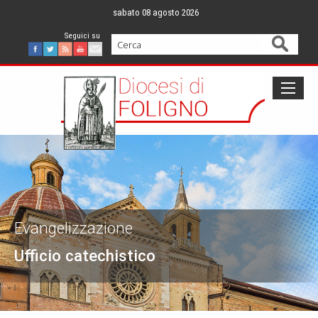
Skip
sabato 08 agosto 2026
to
content
Cerca
Facebook
Twitter
Feed
Youtube
Mail
Evangelizzazione
Ufficio catechistico