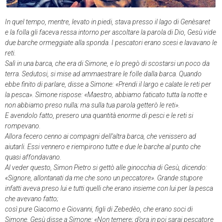
In quel tempo, mentre, levato in piedi, stava presso il lago di Genèsaret
e la folla gli faceva ressa intorno per ascoltare la parola di Dio, Gesù vide
due barche ormeggiate alla sponda. I pescatori erano scesi e lavavano le
reti.
Salì in una barca, che era di Simone, e lo pregò di scostarsi un poco da
terra. Sedutosi, si mise ad ammaestrare le folle dalla barca. Quando
ebbe finito di parlare, disse a Simone: «Prendi il largo e calate le reti per
la pesca». Simone rispose: «Maestro, abbiamo faticato tutta la notte e
non abbiamo preso nulla; ma sulla tua parola getterò le reti».
E avendolo fatto, presero una quantità enorme di pesci e le reti si
rompevano.
Allora fecero cenno ai compagni dell’altra barca, che venissero ad
aiutarli. Essi vennero e riempirono tutte e due le barche al punto che
quasi affondavano.
Al veder questo, Simon Pietro si gettò alle ginocchia di Gesù, dicendo:
«Signore, allontanati da me che sono un peccatore». Grande stupore
infatti aveva preso lui e tutti quelli che erano insieme con lui per la pesca
che avevano fatto;
così pure Giacomo e Giovanni, figli di Zebedèo, che erano soci di
Simone. Gesù disse a Simone: «Non temere; d’ora in poi sarai pescatore