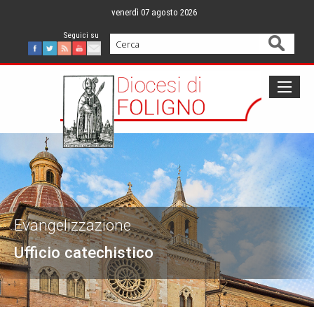
Skip
venerdì 07 agosto 2026
to
content
Cerca
Facebook
Twitter
Feed
Youtube
Mail
Evangelizzazione
Ufficio catechistico