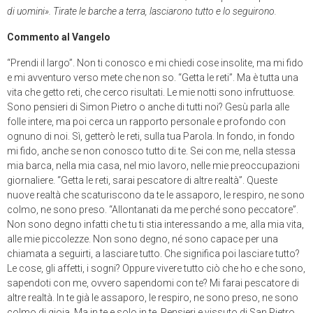
di uomini». Tirate le barche a terra, lasciarono tutto e lo seguirono.
Commento al Vangelo
“Prendi il largo”. Non ti conosco e mi chiedi cose insolite, ma mi fido
e mi avventuro verso mete che non so. “Getta le reti”. Ma è tutta una
vita che getto reti, che cerco risultati. Le mie notti sono infruttuose.
Sono pensieri di Simon Pietro o anche di tutti noi? Gesù parla alle
folle intere, ma poi cerca un rapporto personale e profondo con
ognuno di noi. Sì, getterò le reti, sulla tua Parola. In fondo, in fondo
mi fido, anche se non conosco tutto di te. Sei con me, nella stessa
mia barca, nella mia casa, nel mio lavoro, nelle mie preoccupazioni
giornaliere. “Getta le reti, sarai pescatore di altre realtà”. Queste
nuove realtà che scaturiscono da te le assaporo, le respiro, ne sono
colmo, ne sono preso. “Allontanati da me perché sono peccatore”.
Non sono degno infatti che tu ti stia interessando a me, alla mia vita,
alle mie piccolezze. Non sono degno, né sono capace per una
chiamata a seguirti, a lasciare tutto. Che significa poi lasciare tutto?
Le cose, gli affetti, i sogni? Oppure vivere tutto ciò che ho e che sono,
sapendoti con me, ovvero sapendomi con te? Mi farai pescatore di
altre realtà. In te già le assaporo, le respiro, ne sono preso, ne sono
colmo di gioia. Ma in te e solo in te. Pensieri e vissuto di San Pietro