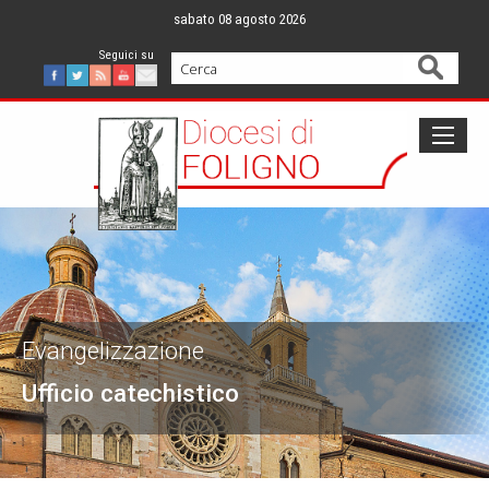
Skip
sabato 08 agosto 2026
to
content
Cerca
Facebook
Twitter
Feed
Youtube
Mail
Evangelizzazione
Ufficio catechistico