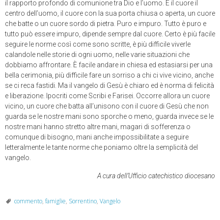
il rapporto profondo di comunione tra Dio e l’uomo. È il cuore il
centro dell’uomo, il cuore con la sua porta chiusa o aperta, un cuore
che batte o un cuore sordo di pietra. Puro e impuro. Tutto è puro e
tutto può essere impuro, dipende sempre dal cuore. Certo è più facile
seguire le norme così come sono scritte, è più difficile viverle
calandole nelle storie di ogni uomo, nelle varie situazioni che
dobbiamo affrontare. È facile andare in chiesa ed estasiarsi per una
bella cerimonia, più difficile fare un sorriso a chi ci vive vicino, anche
se ci reca fastidi. Ma il vangelo di Gesù è chiaro ed è norma di felicità
e liberazione. Ipocriti come Scribi e Farisei. Occorre allora un cuore
vicino, un cuore che batta all’unisono con il cuore di Gesù che non
guarda se le nostre mani sono sporche o meno, guarda invece se le
nostre mani hanno stretto altre mani, magari di sofferenza o
comunque di bisogno, mani anche impossibilitate a seguire
letteralmente le tante norme che poniamo oltre la semplicità del
vangelo.
A cura dell’Ufficio catechistico diocesano
commento
,
famiglie
,
Sorrentino
,
Vangelo