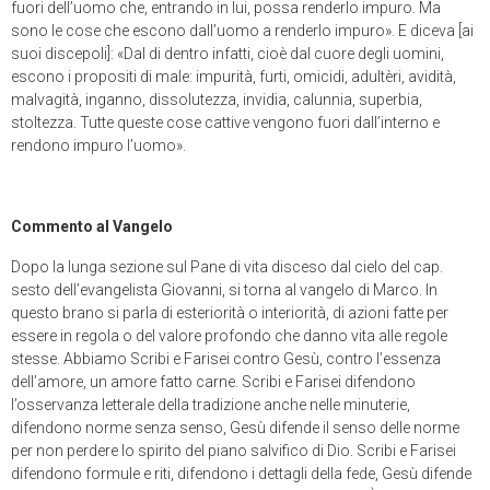
fuori dell’uomo che, entrando in lui, possa renderlo impuro. Ma
sono le cose che escono dall’uomo a renderlo impuro». E diceva [ai
suoi discepoli]: «Dal di dentro infatti, cioè dal cuore degli uomini,
escono i propositi di male: impurità, furti, omicidi, adultèri, avidità,
malvagità, inganno, dissolutezza, invidia, calunnia, superbia,
stoltezza. Tutte queste cose cattive vengono fuori dall’interno e
rendono impuro l’uomo».
Commento al Vangelo
Dopo la lunga sezione sul Pane di vita disceso dal cielo del cap.
sesto dell’evangelista Giovanni, si torna al vangelo di Marco. In
questo brano si parla di esteriorità o interiorità, di azioni fatte per
essere in regola o del valore profondo che danno vita alle regole
stesse. Abbiamo Scribi e Farisei contro Gesù, contro l’essenza
dell’amore, un amore fatto carne. Scribi e Farisei difendono
l’osservanza letterale della tradizione anche nelle minuterie,
difendono norme senza senso, Gesù difende il senso delle norme
per non perdere lo spirito del piano salvifico di Dio. Scribi e Farisei
difendono formule e riti, difendono i dettagli della fede, Gesù difende