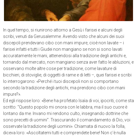
In quel tempo, si riunirono attorno a Gesù i farisei e alcuni degli
scribi, venuti da Gerusalemme. Avendo visto che alcuni dei suoi
discepoli prendevano cibo con mani impure, cioè non lavate – i
farisei infatti e tutti i Giudei non mangiano se non si sono lavati
accuratamente le mani, attenendosi alla tradizione degli antichi e,
tornando dal mercato, non mangiano senza aver fatto le abluzioni, e
osservano molte altre cose per tradizione, come lavature di
bicchieri, di stoviglie, di oggetti di rame e di letti –, quei farisei e scribi
lo interrogarono: «Perché i tuoi discepoli non si comportano
secondo la tradizione degli antichi, ma prendono cibo con mani
impure?».
Ed egli rispose loro: «Bene ha profetato Isaìa di voi, ipocriti, come sta
scritto: “Questo popolo mi onora con le labbra, ma il suo cuore è
lontano da me. Invano mi rendono culto, insegnando dottrine che
sono precetti di uomini”. Trascurando il comandamento di Dio, voi
osservate la tradizione degli uomini». Chiamata di nuovo la folla,
diceva loro: «Ascoltatemi tutti e comprendete bene! Non c’è nulla