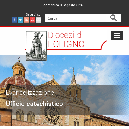
Skip
domenica 09 agosto 2026
to
content
Cerca
Facebook
Twitter
Feed
Youtube
Mail
Evangelizzazione
Ufficio catechistico