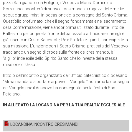
p.zza San giacomo in Foligno, il Vescovo Mons. Domenico
Sorrentino incontrerà di nuovo i cresimandi e i ragazzi delle medie,
scout e gruppi misti, in occasione della consegna del Santo Crisma.
Quest’olio profumato, che è il segno fondamentale nel sacramento
della Confermazione, viene ancor prima utilizzato durante il rito del
Battesimo per ungere la fronte del battezzato ad indicare che egli è
già inserito in Cristo Sacerdote, Re e Profeta e, quindi, partecipe della
sua missione. L’unzione con il Sacro Crisma, praticata dal Vescovo
tracciando un segno di croce sulla fronte del cresimando, è il
“sigillo” indelebile dello Spirito Santo che lo investe della stessa
missione di Gesù.
Il titolo dell’incontro organizzato dall’Ufficio catechistico diocesano
“Mi ha mandato a portare ai poveri il Vangelo!” richiama la consegna
del Vangelo che il Vescovo ha consegnato per la festa di San
Feliciano.
IN ALLEGATO LA LOCANDINA PER LA TUA REALTA’ ECCLESIALE
LOCANDINA INCONTRO CRESIMANDI