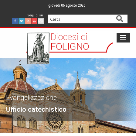
Skip
giovedì 06 agosto 2026
to
content
Cerca
Facebook
Twitter
Feed
Youtube
Mail
Evangelizzazione
Ufficio catechistico