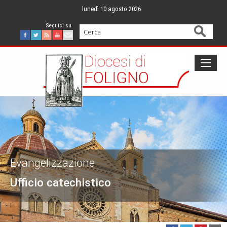
Skip
lunedì 10 agosto 2026
to
content
Cerca
Facebook
Twitter
Feed
Youtube
Mail
Evangelizzazione
Ufficio catechistico