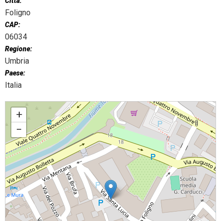
Città:
Foligno
CAP:
06034
Regione:
Umbria
Paese:
Italia
24 ore per il Signore
+
−