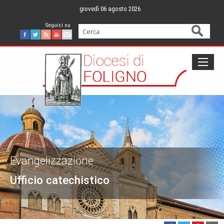
Skip
giovedì 06 agosto 2026
to
content
Cerca
Facebook
Twitter
Feed
Youtube
Mail
Evangelizzazione
Ufficio catechistico