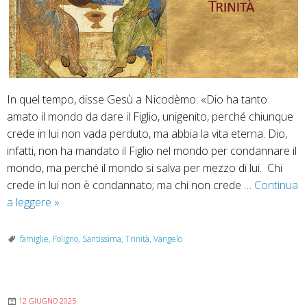
In quel tempo, disse Gesù a Nicodèmo: «Dio ha tanto
amato il mondo da dare il Figlio, unigenito, perché chiunque
crede in lui non vada perduto, ma abbia la vita eterna. Dio,
infatti, non ha mandato il Figlio nel mondo per condannare il
mondo, ma perché il mondo si salva per mezzo di lui. Chi
crede in lui non è condannato; ma chi non crede …
Continua
31
a leggere
»
maggio
2026
famiglie
,
Foligno
,
Santissima
,
Trinità
,
Vangelo
“Santissima
Trinità”
–
12 GIUGNO 2025
Dal