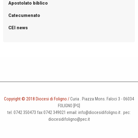
Apostolato biblico
15
v
i
Catecumenato
g
CEI news
a
t
i
o
n
Copyright © 2018 Diocesi di Foligno /
Curia . Piazza Mons. Faloci 3 - 06034
FOLIGNO [PG]
tel. 0742 350473 fax 0742 349021 email: info@diocesidifoligno.it . pec:
diocesidifoligno@pec.it