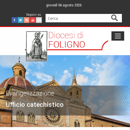
Skip
giovedì 06 agosto 2026
to
content
Cerca
Facebook
Twitter
Feed
Youtube
Mail
Evangelizzazione
Ufficio catechistico