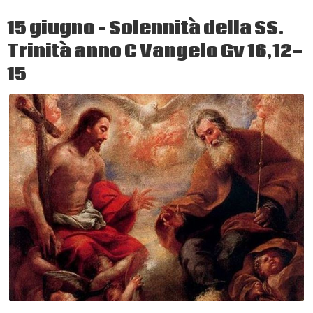
Vangelo
15 giugno – Solennità della SS.
secondo
Trinità anno C Vangelo Gv 16,12-
Giovanni
Gv
15
3,16-
18