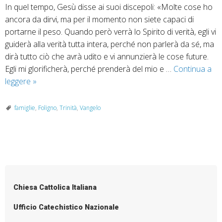
In quel tempo, Gesù disse ai suoi discepoli: «Molte cose ho
ancora da dirvi, ma per il momento non siete capaci di
portarne il peso. Quando però verrà lo Spirito di verità, egli vi
guiderà alla verità tutta intera, perché non parlerà da sé, ma
dirà tutto ciò che avrà udito e vi annunzierà le cose future.
Egli mi glorificherà, perché prenderà del mio e …
Continua a
15
leggere
»
giugno
–
famiglie
,
Foligno
,
Trinità
,
Vangelo
Solennità
della
SS.
P
Trinità
o
anno
C
s
Chiesa Cattolica Italiana
Vangelo
t
Gv
N
Ufficio Catechistico Nazionale
16,12-
a