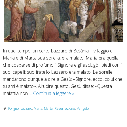
In quel tempo, un certo Lazzaro di Betània, il villaggio di
Maria e di Marta sua sorella, era malato. Maria era quella
che cosparse di profumo il Signore e gli asciugò i piedi con i
suoi capelli; suo fratello Lazzaro era malato. Le sorelle
mandarono dunque a dire a Gesù: «Signore, ecco, colui che
tu ami è malato». All’udire questo, Gesù disse: «Questa
22
malattia non …
Continua a leggere
»
marzo
2026
Foligno
,
Lazzaro
,
Maria
,
Marta
,
Resurrezione
,
Vangelo
“Io
sono