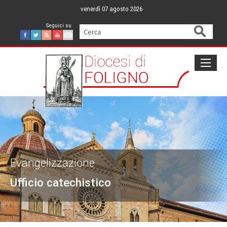
Skip
venerdì 07 agosto 2026
to
content
Cerca
Facebook
Twitter
Feed
Youtube
Mail
Evangelizzazione
Ufficio catechistico