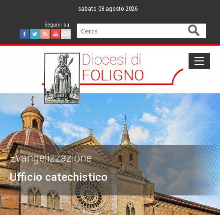
Skip
sabato 08 agosto 2026
to
content
Cerca
Facebook
Twitter
Feed
Youtube
Mail
Evangelizzazione
Ufficio catechistico