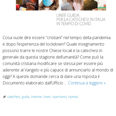
Cosa vuole dire essere “cristiani” nel tempo della pandemia
e dopo l’esperienza del lockdown? Quale insegnamento
possono trarre le nostre Chiese locali e la catechesi in
generale da questa stagione dell’umanità? Come può la
comunità cristiana modificare se stessa per essere più
aderente al Vangelo e più capace di annunciarlo al mondo di
oggi? A queste domande cerca di dare una risposta il
“Ripar
Documento elaborato dall’Ufficio …
Continua a leggere
»
insieme
linee
catechesi
,
guida
,
insieme
,
linee
,
ripartiamo
,
ripresa
guida
per
la