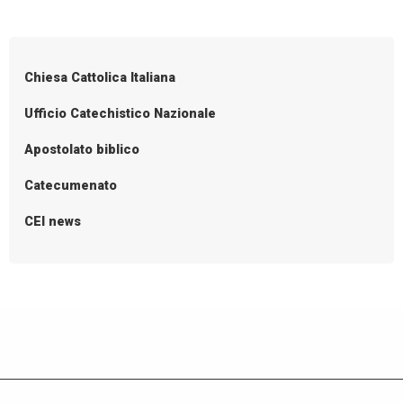
P
catech
o
in
Italia
s
Chiesa Cattolica Italiana
in
t
tempo
N
Ufficio Catechistico Nazionale
di
a
Apostolato biblico
Covid
v
i
Catecumenato
g
CEI news
a
t
i
o
n