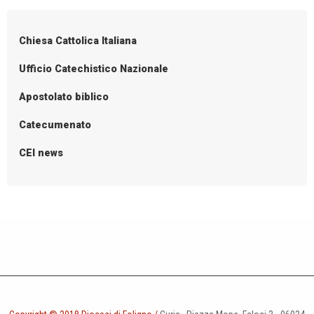
o
la
III
s
Chiesa Cattolica Italiana
Domenica
t
di
N
Ufficio Catechistico Nazionale
Pasqua
a
Apostolato biblico
v
i
Catecumenato
g
CEI news
a
t
i
o
n