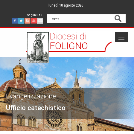
Skip
lunedì 10 agosto 2026
to
content
Cerca
Facebook
Twitter
Feed
Youtube
Mail
Evangelizzazione
Ufficio catechistico