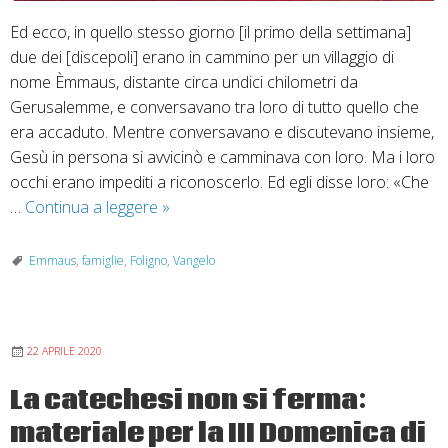
Ed ecco, in quello stesso giorno [il primo della settimana]
due dei [discepoli] erano in cammino per un villaggio di
nome Èmmaus, distante circa undici chilometri da
Gerusalemme, e conversavano tra loro di tutto quello che
era accaduto. Mentre conversavano e discutevano insieme,
Gesù in persona si avvicinò e camminava con loro. Ma i loro
occhi erano impediti a riconoscerlo. Ed egli disse loro: «Che
19
…
Continua a leggere
»
aprile
2026
Emmaus
,
famiglie
,
Foligno
,
Vangelo
“Resta
con
noi,
22 APRILE 2020
perché
si
La catechesi non si ferma:
fa
materiale per la III Domenica di
sera”