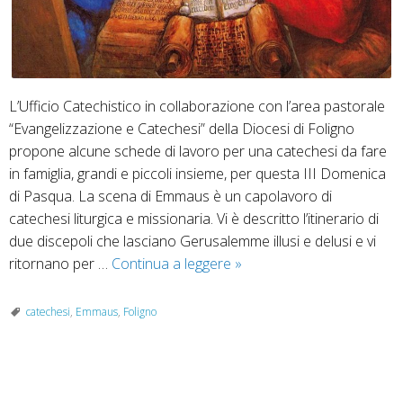
L’Ufficio Catechistico in collaborazione con l’area pastorale
“Evangelizzazione e Catechesi” della Diocesi di Foligno
propone alcune schede di lavoro per una catechesi da fare
in famiglia, grandi e piccoli insieme, per questa III Domenica
di Pasqua. La scena di Emmaus è un capolavoro di
catechesi liturgica e missionaria. Vi è descritto l’itinerario di
due discepoli che lasciano Gerusalemme illusi e delusi e vi
La
ritornano per …
Continua a leggere
»
catechesi
non
catechesi
,
Emmaus
,
Foligno
si
ferma:
materiale
P
per