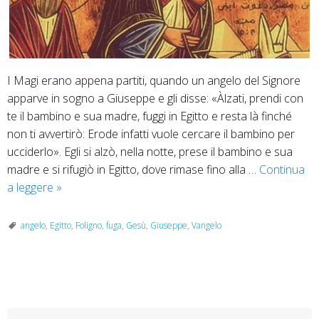
I Magi erano appena partiti, quando un angelo del Signore
apparve in sogno a Giuseppe e gli disse: «Àlzati, prendi con
te il bambino e sua madre, fuggi in Egitto e resta là finché
non ti avvertirò: Erode infatti vuole cercare il bambino per
ucciderlo». Egli si alzò, nella notte, prese il bambino e sua
madre e si rifugiò in Egitto, dove rimase fino alla …
Continua
28
a leggere
»
dicembre
“Prendi
angelo
,
Egitto
,
Foligno
,
fuga
,
Gesù
,
Giuseppe
,
Vangelo
con
te
il
P
bambino”
o
–