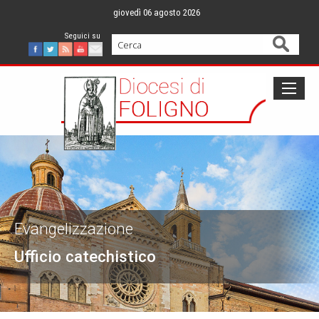
Skip
giovedì 06 agosto 2026
to
content
Cerca
Facebook
Twitter
Feed
Youtube
Mail
Evangelizzazione
Ufficio catechistico