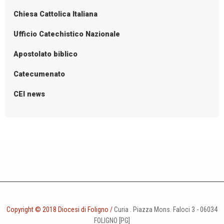
Mt
s
Chiesa Cattolica Italiana
2,13-
t
15.19-
N
Ufficio Catechistico Nazionale
23
a
Apostolato biblico
v
i
Catecumenato
g
CEI news
a
t
i
o
n
Copyright © 2018 Diocesi di Foligno /
Curia . Piazza Mons. Faloci 3 - 06034
FOLIGNO [PG]