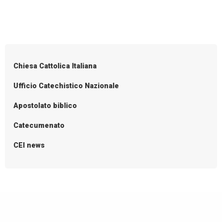
nomine
P
o
s
Chiesa Cattolica Italiana
t
N
Ufficio Catechistico Nazionale
a
Apostolato biblico
v
i
Catecumenato
g
CEI news
a
t
i
o
n