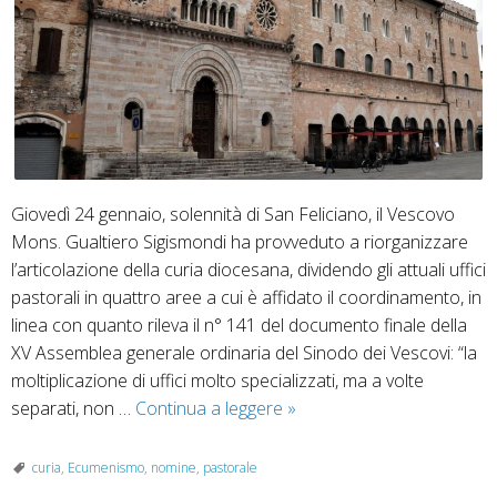
Giovedì 24 gennaio, solennità di San Feliciano, il Vescovo
Mons. Gualtiero Sigismondi ha provveduto a riorganizzare
l’articolazione della curia diocesana, dividendo gli attuali uffici
pastorali in quattro aree a cui è affidato il coordinamento, in
linea con quanto rileva il n° 141 del documento finale della
XV Assemblea generale ordinaria del Sinodo dei Vescovi: “la
moltiplicazione di uffici molto specializzati, ma a volte
Riforma
separati, non …
Continua a leggere
»
curia
e
curia
,
Ecumenismo
,
nomine
,
pastorale
nuove