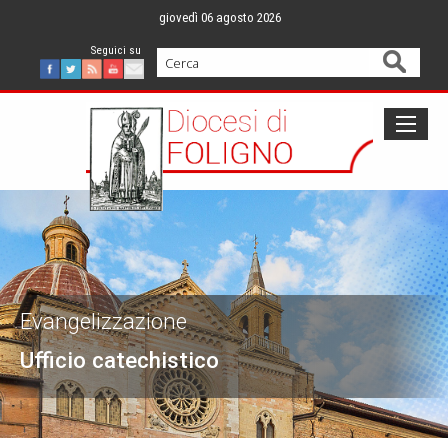
Skip
giovedì 06 agosto 2026
to
content
Cerca
Facebook
Twitter
Feed
Youtube
Mail
Evangelizzazione
Ufficio catechistico