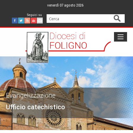
Skip
venerdì 07 agosto 2026
to
content
Cerca
Facebook
Twitter
Feed
Youtube
Mail
Evangelizzazione
Ufficio catechistico