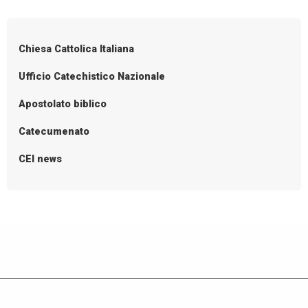
P
Italia
o
s
Chiesa Cattolica Italiana
t
N
Ufficio Catechistico Nazionale
a
Apostolato biblico
v
i
Catecumenato
g
CEI news
a
t
i
o
n