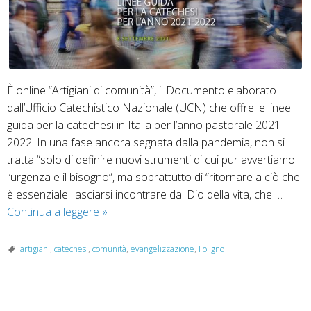
È online “Artigiani di comunità”, il Documento elaborato
dall’Ufficio Catechistico Nazionale (UCN) che offre le linee
guida per la catechesi in Italia per l’anno pastorale 2021-
2022. In una fase ancora segnata dalla pandemia, non si
tratta “solo di definire nuovi strumenti di cui pur avvertiamo
l’urgenza e il bisogno”, ma soprattutto di “ritornare a ciò che
è essenziale: lasciarsi incontrare dal Dio della vita, che …
Linee
Continua a leggere
»
guida
per
artigiani
,
catechesi
,
comunità
,
evangelizzazione
,
Foligno
la
catechesi
in