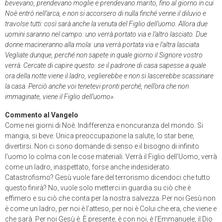
bevevano, prendevano moglie e prendevano marito, fino al giorno in cui
Noè entrò nell’arca, e non si accorsero di nulla finché venne il diluvio e
travolse tutti: così sarà anche la venuta del Figlio dell’uomo. Allora due
uomini saranno nel campo: uno verrà portato via e l’altro lasciato. Due
donne macineranno alla mola: una verrà portata via e l’altra lasciata.
Vegliate dunque, perché non sapete in quale giorno il Signore vostro
verrà. Cercate di capire questo: se il padrone di casa sapesse a quale
ora della notte viene il ladro, veglierebbe e non si lascerebbe scassinare
la casa. Perciò anche voi tenetevi pronti perché, nell’ora che non
immaginate, viene il Figlio dell’uomo».
Commento al Vangelo
Come nei giorni di Noè. Indifferenza e noncuranza del mondo. Si
mangia, si beve. Unica preoccupazione la salute, lo star bene,
divertirsi. Non ci sono domande di senso e il bisogno di infinito
l’uomo lo colma con le cose materiali. Verrà il Figlio dell’Uomo, verrà
come un ladro, inaspettato, forse anche indesiderato.
Catastrofismo? Gesù vuole fare del terrorismo dicendoci che tutto
questo finirà? No, vuole solo metterci in guardia su ciò che è
effimero e su ciò che conta per la nostra salvezza. Per noi Gesù non
è come un ladro, per noi è l’atteso, per noi è Colui che era, che viene e
che sarà. Per noi Gesù è. È presente, è con noi, è l’Emmanuele, il Dio