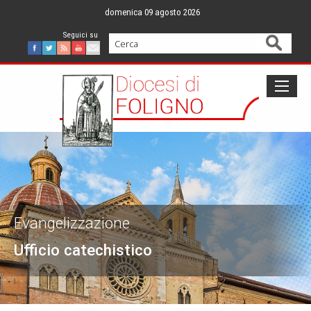
Skip
domenica 09 agosto 2026
to
content
Cerca
Facebook
Twitter
Feed
Youtube
Mail
Evangelizzazione
Ufficio catechistico