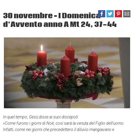
30 novembre – I Domenica
d’Avvento anno A Mt 24, 37-44
In quel tempo, Gesù disse ai suoi discepoli:
«Come furono i giorni di Noè, così sarà la venuta del Figlio dell’uomo.
Infatti, come nei giorni che precedettero il diluvio mangiavano e