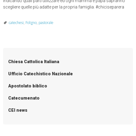
indicando quali parti utilizzare ed ogni mamma e papà sapranno
scegliere quelle più adatte per la propria famiglia. #chiciseparera
catechesi
,
Foligno
,
pastorale
Chiesa Cattolica Italiana
Ufficio Catechistico Nazionale
Apostolato biblico
Catecumenato
CEI news