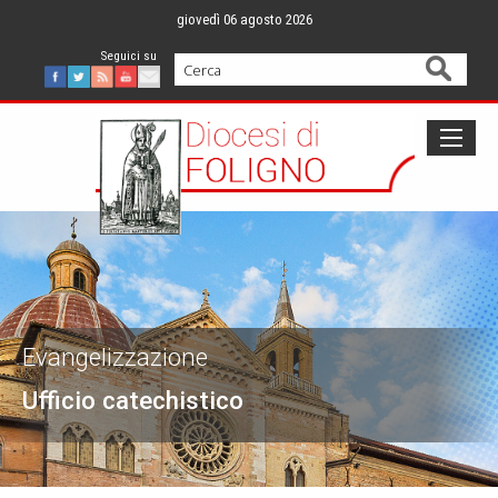
Skip
giovedì 06 agosto 2026
to
content
Cerca
Facebook
Twitter
Feed
Youtube
Mail
Evangelizzazione
Ufficio catechistico